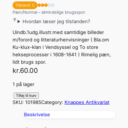
Tilstand: C
Pæn/Normal – almindelige brugsspor
Hvordan læser jeg tilstanden?
Uindb.1udg.illustr.med samtidige billeder
m/forord og litteraturhenvisninger ( Bla.om
Ku-klux-klan i Vendsyssel og To store
hekseprocesser i 1608-1641 ) Rimelig pæn,
lidt brugs spor.
kr.
60.00
1 på lager
F
Tilføj til kurv
SKU:
101985
Category:
Knappes Antikvariat
i
r
Beskrivelse
t
i