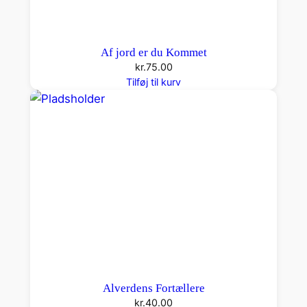
e
r
f
Af jord er du Kommet
r
kr.
75.00
a
Tilføj til kurv
æ
l
d
r
e
T
i
d
a
n
t
Alverdens Fortællere
a
kr.
40.00