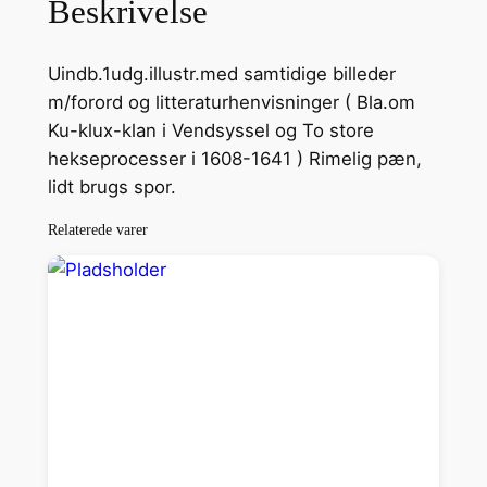
Beskrivelse
d
a
Uindb.1udg.illustr.med samtidige billeder
n
m/forord og litteraturhenvisninger ( Bla.om
s
Ku-klux-klan i Vendsyssel og To store
k
hekseprocesser i 1608-1641 ) Rimelig pæn,
e
lidt brugs spor.
k
r
Relaterede varer
i
m
i
n
a
l
s
a
g