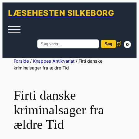
LÆSEHESTEN SILKEBORG
🛒
Søg
0
Søg
efter:
Spring
Forside
/
Knappes Antikvariat
/ Firti danske
kriminalsager fra ældre Tid
til
indhold
Firti danske
kriminalsager fra
ældre Tid