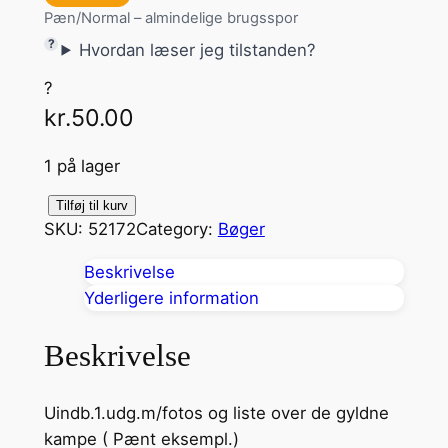
Pæn/Normal – almindelige brugsspor
Hvordan læser jeg tilstanden?
?
kr.
50.00
1 på lager
F
Tilføj til kurv
SKU:
52172
Category:
Bøger
o
d
Beskrivelse
b
Yderligere information
o
l
Beskrivelse
d
k
Uindb.1.udg.m/fotos og liste over de gyldne
u
kampe ( Pænt eksempl.)
n