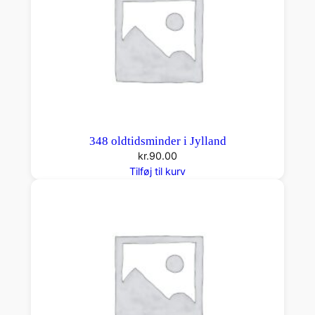
d
r
u
p
a
n
t
a
348 oldtidsminder i Jylland
l
kr.
90.00
Tilføj til kurv