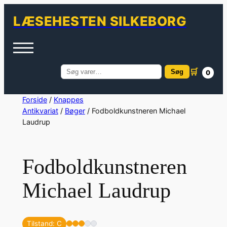
LÆSEHESTEN SILKEBORG
🛒
Søg
0
Søg
efter:
Spring
Forside
/
Knappes
Antikvariat
/
Bøger
/ Fodboldkunstneren Michael
til
Laudrup
indhold
Fodboldkunstneren
Michael Laudrup
Tilstand: C