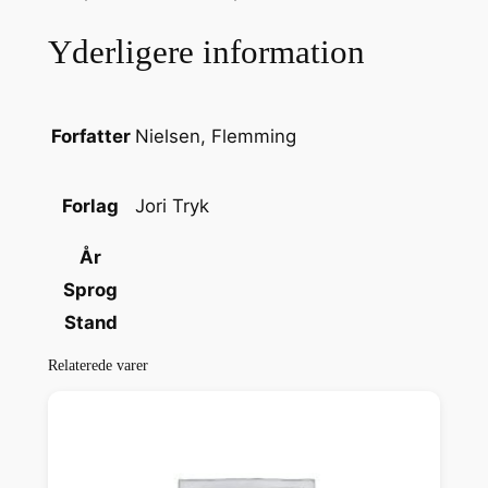
s
Yderligere information
t
n
e
r
Nielsen, Flemming
Forfatter
e
n
Jori Tryk
Forlag
M
i
År
c
Sprog
h
Stand
a
e
Relaterede varer
l
L
a
u