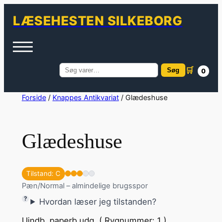
LÆSEHESTEN SILKEBORG
🛒
Søg
0
Søg
efter:
Spring
Forside
/
Knappes Antikvariat
/ Glædeshuse
til
indhold
Glædeshuse
Tilstand: C
Pæn/Normal – almindelige brugsspor
Hvordan læser jeg tilstanden?
Uindb. paperb.udg. ( Rygnummer: 1 )