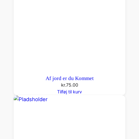
t
a
l
Af jord er du Kommet
kr.
75.00
Tilføj til kurv