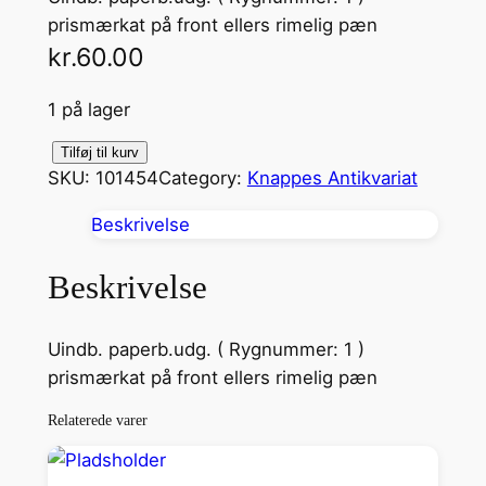
prismærkat på front ellers rimelig pæn
kr.
60.00
1 på lager
G
Tilføj til kurv
SKU:
101454
Category:
Knappes Antikvariat
l
æ
Beskrivelse
d
e
Beskrivelse
s
h
Uindb. paperb.udg. ( Rygnummer: 1 )
u
prismærkat på front ellers rimelig pæn
s
e
Relaterede varer
a
n