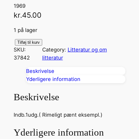
1969
kr.
45.00
1 på lager
H
Tilføj til kurv
SKU:
Category:
Litteratur og om
a
37842
litteratur
m
-
Beskrivelse
M
Yderligere information
o
r
Beskrivelse
t
e
Indb.1udg.( Rimeligt pænt eksempl.)
n
a
Yderligere information
n