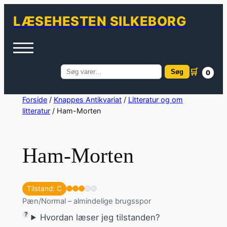
LÆSEHESTEN SILKEBORG
🛒
Søg
0
Søg
efter:
Spring
Forside
/
Knappes Antikvariat
/
Litteratur og om
litteratur
/ Ham-Morten
til
indhold
Ham-Morten
Tilstand: C
Pæn/Normal – almindelige brugsspor
Hvordan læser jeg tilstanden?