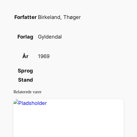
t
a
l
Birkeland, Thøger
Forfatter
Gyldendal
Forlag
1969
År
Sprog
Stand
Relaterede varer