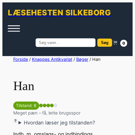
LÆSEHESTEN SILKEBORG
Søg
0
Søg
efter:
Spring
Forside
/
Knappes Antikvariat
/
Bøger
/ Han
til
indhold
Han
Tilstand: B
Meget pæn – få, lette brugsspor
Hvordan læser jeg tilstanden?
Indb. m. omslags- og indbindings