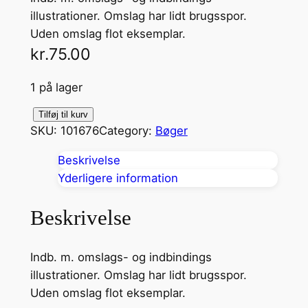
illustrationer. Omslag har lidt brugsspor.
Uden omslag flot eksemplar.
kr.
75.00
1 på lager
H
Tilføj til kurv
SKU:
101676
Category:
Bøger
a
n
Beskrivelse
a
Yderligere information
n
t
Beskrivelse
a
l
Indb. m. omslags- og indbindings
illustrationer. Omslag har lidt brugsspor.
Uden omslag flot eksemplar.