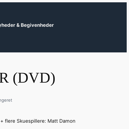
yheder & Begivenheder
R (DVD)
ngeret
?
+ flere Skuespillere: Matt Damon