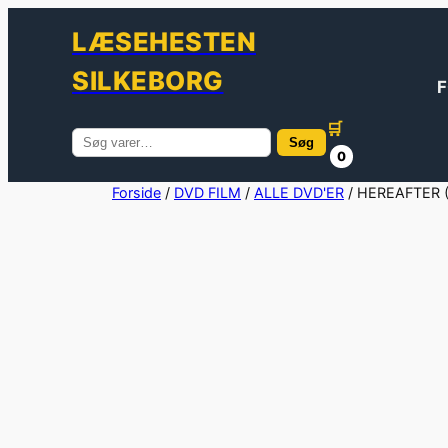
LÆSEHESTEN
SILKEBORG
F
🛒
Søg
Søg
0
efter:
Spring
Forside
/
DVD FILM
/
ALLE DVD'ER
/ HEREAFTER 
til
indhold