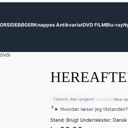
ORSIDE
BØGER
Knappes Antikvariat
DVD FILM
Blu-ray
N
(DVD)
HEREAFTE
Ikke ra
Tilstand: Ikke rangeret
Hvordan læser jeg tilstanden
Stand: Brugt Undertekster: Dansk 