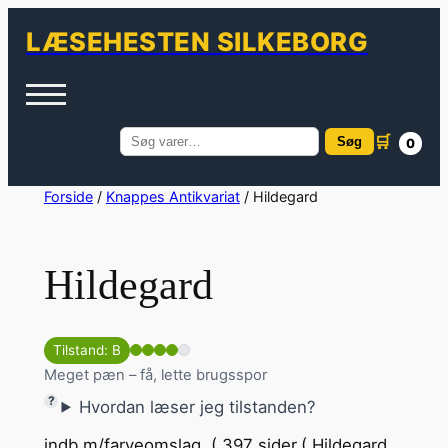
LÆSEHESTEN SILKEBORG
🛒
Søg
0
Søg
efter:
Spring
Forside
/
Knappes Antikvariat
/ Hildegard
til
indhold
Hildegard
Tilstand: B
Meget pæn – få, lette brugsspor
Hvordan læser jeg tilstanden?
indb.m/farveomslag. ( 397 sider.( Hildegard