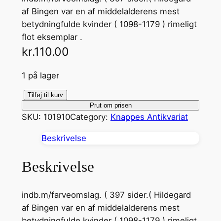
af Bingen var en af middelalderens mest
betydningfulde kvinder ( 1098-1179 ) rimeligt
flot eksemplar .
kr.
110.00
1 på lager
H
Tilføj til kurv
Prut om prisen
i
SKU:
101910
Category:
Knappes Antikvariat
l
d
Beskrivelse
e
g
Beskrivelse
a
r
indb.m/farveomslag. ( 397 sider.( Hildegard
d
af Bingen var en af middelalderens mest
a
betydningfulde kvinder ( 1098-1179 ) rimeligt