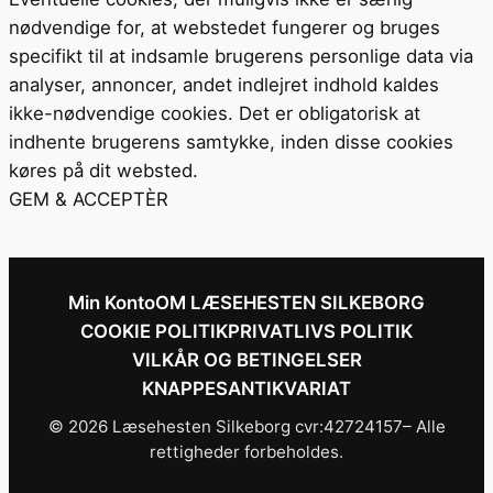
nødvendige for, at webstedet fungerer og bruges
specifikt til at indsamle brugerens personlige data via
analyser, annoncer, andet indlejret indhold kaldes
ikke-nødvendige cookies. Det er obligatorisk at
indhente brugerens samtykke, inden disse cookies
køres på dit websted.
GEM & ACCEPTÈR
Min Konto
OM LÆSEHESTEN SILKEBORG
COOKIE POLITIK
PRIVATLIVS POLITIK
VILKÅR OG BETINGELSER
KNAPPESANTIKVARIAT
© 2026 Læsehesten Silkeborg cvr:42724157– Alle
rettigheder forbeholdes.