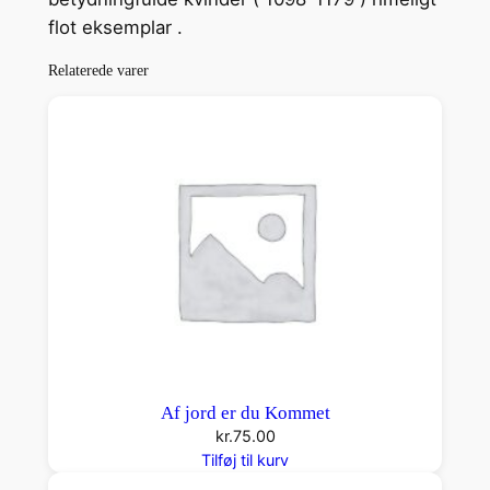
n
flot eksemplar .
t
a
Relaterede varer
l
Af jord er du Kommet
kr.
75.00
Tilføj til kurv