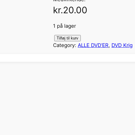
kr.
20.00
1 på lager
H
Tilføj til kurv
Category:
ALLE DVD’ER
, 
DVD Krig
i
t
l
e
r
s
E
l
i
t
e
(