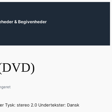
yheder & Begivenheder
e (DVD)
ngeret
?
 er Tysk: stereo 2.0 Undertekster: Dansk