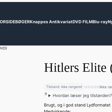
ORSIDE
BØGER
Knappes Antikvariat
DVD FILM
Blu-ray
N
(DVD)
Hitlers Elit
Ikke ra
Tilstand: Ikke rangeret
Hvordan læser jeg tilstanden
Brugt, og i god stand Lydformatet
Medvirkende: