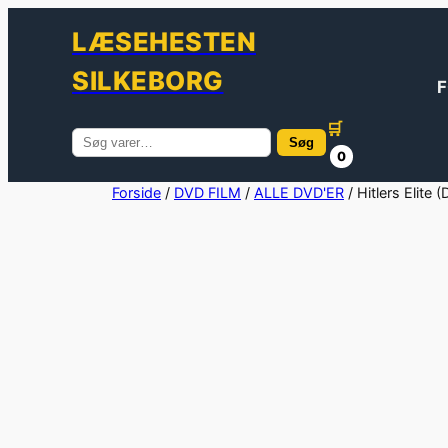
LÆSEHESTEN
SILKEBORG
F
🛒
Søg
Søg
0
efter:
Spring
Forside
/
DVD FILM
/
ALLE DVD'ER
/ Hitlers Elite 
til
indhold