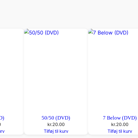
D
V
D
)
a
n
t
a
l
D)
50/50 (DVD)
7 Below (DVD)
0
kr.
20.00
kr.
20.00
urv
Tilføj til kurv
Tilføj til kurv