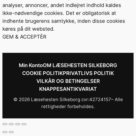
analyser, annoncer, andet indlejret indhold kaldes
ikke-nødvendige cookies. Det er obligatorisk at
indhente brugerens samtykke, inden disse cookies
køres på dit websted.
GEM & ACCEPTÈR
Min Konto
OM LÆSEHESTEN SILKEBORG
COOKIE POLITIK
PRIVATLIVS POLITIK
VILKÅR OG BETINGELSER
KNAPPESANTIKVARIAT
© 2026 Læsehesten Silkeborg cvr:42724157– Alle
rettigheder forbeholdes.