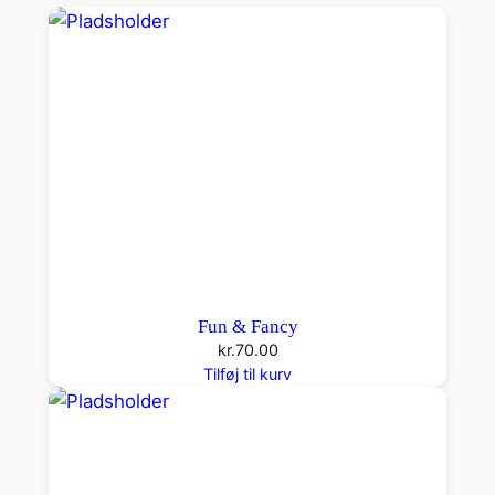
e
n
a
n
t
a
l
Fun & Fancy
kr.
70.00
Tilføj til kurv