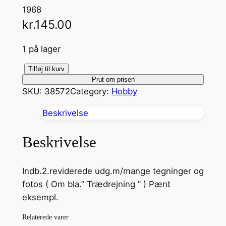
1968
kr.
145.00
1 på lager
H
Tilføj til kurv
Prut om prisen
o
SKU:
38572
Category:
Hobby
b
b
Beskrivelse
y
-
Beskrivelse
M
a
Indb.2.reviderede udg.m/mange tegninger og
s
fotos ( Om bla.” Trædrejning ” ) Pænt
k
eksempl.
i
n
Relaterede varer