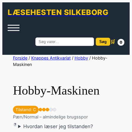
LÆSEHESTEN SILKEBORG
🛒
Søg
0
Søg
efter:
Spring
Forside
/
Knappes Antikvariat
/
Hobby
/ Hobby-
Maskinen
til
indhold
Hobby-Maskinen
Tilstand: C
Pæn/Normal – almindelige brugsspor
Hvordan læser jeg tilstanden?