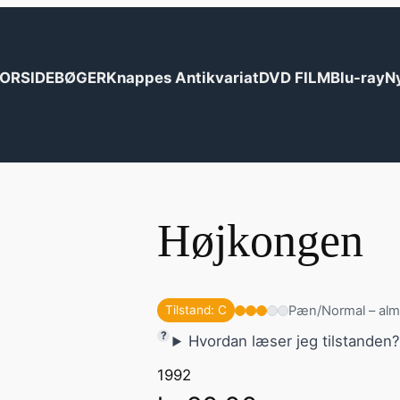
ORSIDE
BØGER
Knappes Antikvariat
DVD FILM
Blu-ray
N
Højkongen
Pæn/Normal – alm
Tilstand: C
Hvordan læser jeg tilstanden
1992