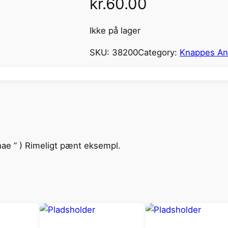
kr.
60.00
Ikke på lager
SKU:
38200
Category:
Knappes Ant
hae ” ) Rimeligt pænt eksempl.