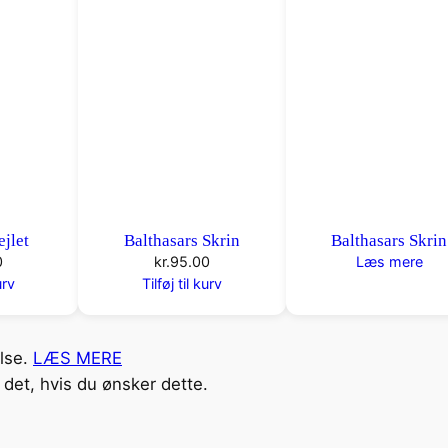
ejlet
Balthasars Skrin
Balthasars Skrin
0
kr.
95.00
Læs mere
urv
Tilføj til kurv
else.
LÆS MERE
det, hvis du ønsker dette.