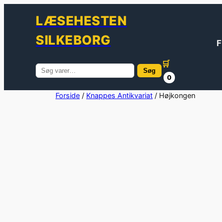
LÆSEHESTEN
SILKEBORG
F
🛒
Søg
Søg
0
efter:
Spring
Forside
/
Knappes Antikvariat
/ Højkongen
til
indhold