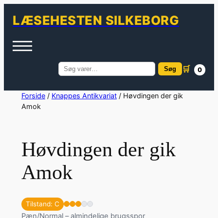
LÆSEHESTEN SILKEBORG
🛒
Søg
0
Søg
efter:
Spring
Forside
/
Knappes Antikvariat
/ Høvdingen der gik
Amok
til
indhold
Høvdingen der gik
Amok
Tilstand: C
Pæn/Normal – almindelige brugsspor