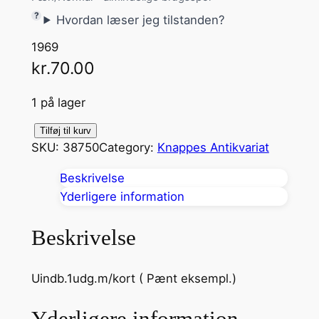
Hvordan læser jeg tilstanden?
1969
kr.
70.00
1 på lager
H
Tilføj til kurv
SKU:
38750
Category:
Knappes Antikvariat
ø
v
Beskrivelse
d
Yderligere information
i
n
Beskrivelse
g
e
Uindb.1udg.m/kort ( Pænt eksempl.)
n
d
Yderligere information
e