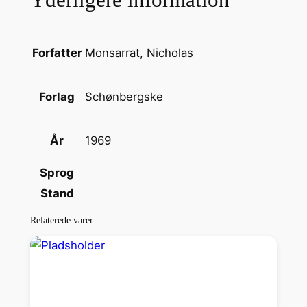
r
g
i
Monsarrat, Nicholas
Forfatter
k
A
Schønbergske
Forlag
m
o
1969
År
k
a
Sprog
n
Stand
t
a
Relaterede varer
l