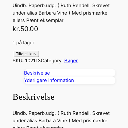
Uindb. Paperb.udg. ( Ruth Rendell. Skrevet
under alias Barbara Vine ) Med prismærke
ellers Pænt eksemplar
kr.
50.00
1 på lager
H
Tilføj til kurv
SKU:
102113
Category:
Bøger
u
s
Beskrivelse
e
Yderligere information
t
m
Beskrivelse
e
d
Uindb. Paperb.udg. ( Ruth Rendell. Skrevet
T
under alias Barbara Vine ) Med prismærke
r
ellers Pænt eksemplar