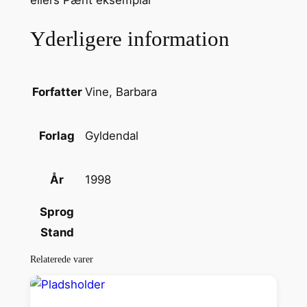
a
p
Yderligere information
p
e
n
a
Vine, Barbara
Forfatter
n
t
Gyldendal
Forlag
a
l
1998
År
Sprog
Stand
Relaterede varer