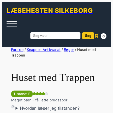
LÆSEHESTEN SILKEBORG
🛒
Søg
0
Søg
efter:
Spring
Forside
/
Knappes Antikvariat
/
Bøger
/ Huset med
Trappen
til
indhold
Huset med Trappen
Tilstand: B
Meget pæn – få, lette brugsspor
Hvordan læser jeg tilstanden?