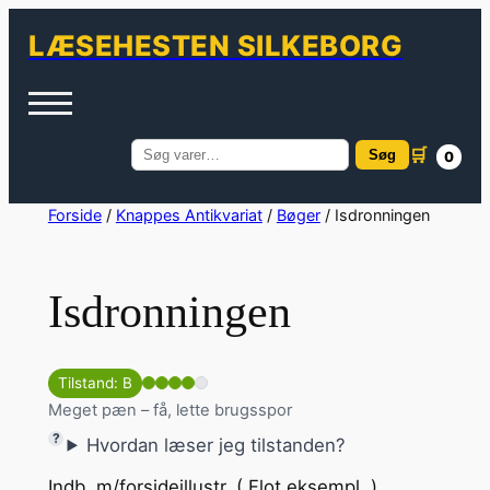
LÆSEHESTEN SILKEBORG
🛒
Søg
0
Søg
efter:
Spring
Forside
/
Knappes Antikvariat
/
Bøger
/ Isdronningen
til
indhold
Isdronningen
Tilstand: B
Meget pæn – få, lette brugsspor
Hvordan læser jeg tilstanden?
Indb. m/forsideillustr. ( Flot eksempl. )