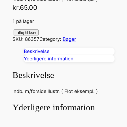
kr.
65.00
1 på lager
I
Tilføj til kurv
SKU:
86357
Category:
Bøger
s
d
Beskrivelse
r
Yderligere information
o
n
Beskrivelse
n
i
Indb. m/forsideillustr. ( Flot eksempl. )
n
g
Yderligere information
e
n
a