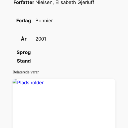
n
Nielsen, Elisabeth Gjerluff
Forfatter
t
a
Bonnier
Forlag
l
2001
År
Sprog
Stand
Relaterede varer