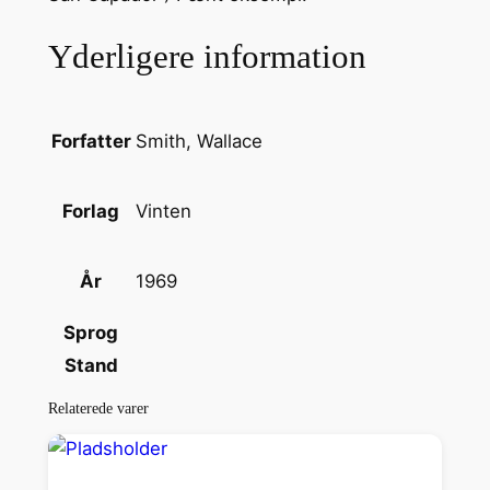
d
Yderligere information
e
r
S
ø
Smith, Wallace
Forfatter
e
n
Vinten
Forlag
a
n
1969
År
t
a
Sprog
l
Stand
Relaterede varer