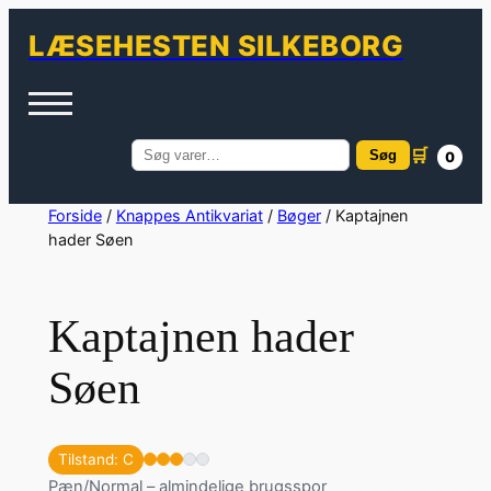
LÆSEHESTEN SILKEBORG
🛒
Søg
0
Søg
efter:
Spring
Forside
/
Knappes Antikvariat
/
Bøger
/ Kaptajnen
hader Søen
til
indhold
Kaptajnen hader
Søen
Tilstand: C
Pæn/Normal – almindelige brugsspor