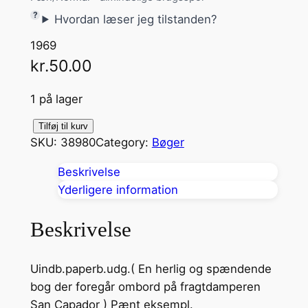
Hvordan læser jeg tilstanden?
1969
kr.
50.00
1 på lager
K
Tilføj til kurv
SKU:
38980
Category:
Bøger
a
p
Beskrivelse
t
Yderligere information
a
j
Beskrivelse
n
e
Uindb.paperb.udg.( En herlig og spændende
n
bog der foregår ombord på fragtdamperen
h
San Capador ) Pænt eksempl.
a