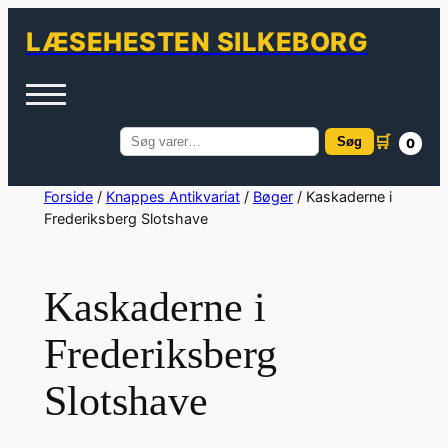
LÆSEHESTEN SILKEBORG
🛒
Søg
0
Søg
efter:
Spring
Forside
/
Knappes Antikvariat
/
Bøger
/ Kaskaderne i
Frederiksberg Slotshave
til
indhold
Kaskaderne i
Frederiksberg
Slotshave