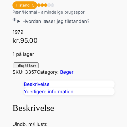
Tilstand: C
Pæn/Normal – almindelige brugsspor
Hvordan læser jeg tilstanden?
1979
kr.
95.00
1 på lager
K
Tilføj til kurv
SKU:
3357
Category:
Bøger
a
s
Beskrivelse
k
Yderligere information
a
d
Beskrivelse
e
r
Uindb. m/illustr.
n