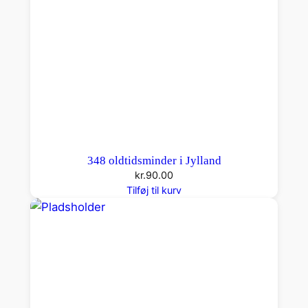
o
t
s
h
a
v
e
a
n
348 oldtidsminder i Jylland
t
kr.
90.00
a
Tilføj til kurv
l