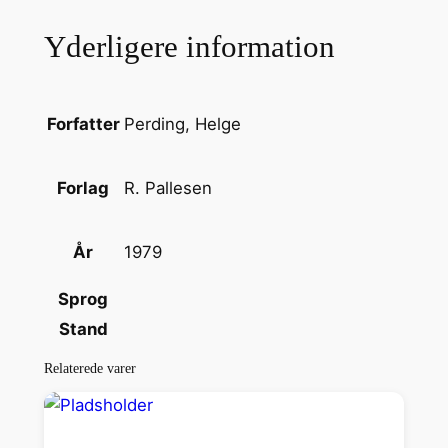
e
Yderligere information
i
F
r
e
Perding, Helge
Forfatter
d
e
R. Pallesen
Forlag
r
i
1979
År
k
s
Sprog
b
Stand
e
r
Relaterede varer
g
S
l