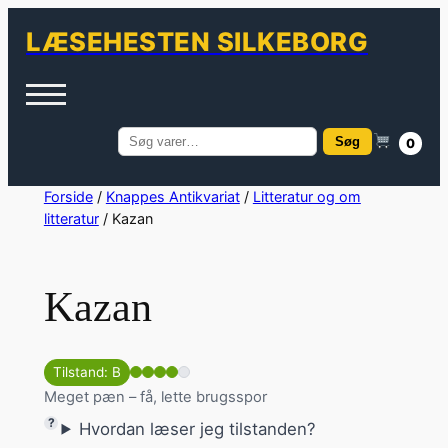
LÆSEHESTEN SILKEBORG
Søg
0
Søg
efter:
Spring
Forside
/
Knappes Antikvariat
/
Litteratur og om
litteratur
/ Kazan
til
indhold
Kazan
Tilstand: B
Meget pæn – få, lette brugsspor
Hvordan læser jeg tilstanden?