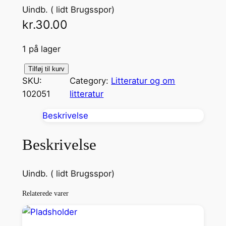
Uindb. ( lidt Brugsspor)
kr.
30.00
1 på lager
K
Tilføj til kurv
SKU:
Category:
Litteratur og om
a
102051
litteratur
z
a
Beskrivelse
n
a
Beskrivelse
n
t
Uindb. ( lidt Brugsspor)
a
l
Relaterede varer