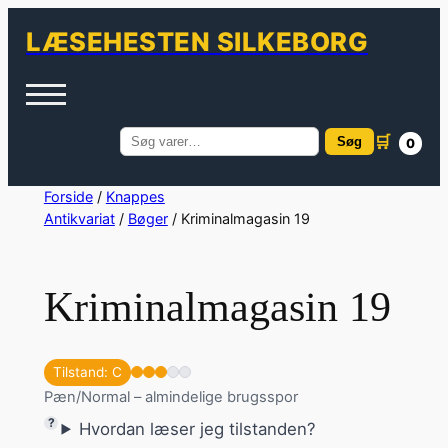
LÆSEHESTEN SILKEBORG
🛒
Søg
0
Søg
efter:
Spring
Forside
/
Knappes
Antikvariat
/
Bøger
/ Kriminalmagasin 19
til
indhold
Kriminalmagasin 19
Tilstand: C
Pæn/Normal – almindelige brugsspor
Hvordan læser jeg tilstanden?