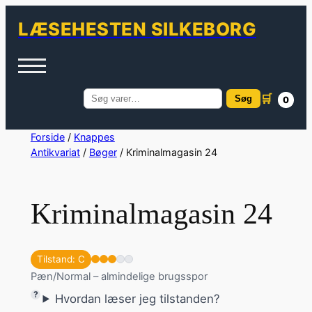
LÆSEHESTEN SILKEBORG
🛒
Søg
0
Søg
efter:
Spring
Forside
/
Knappes
Antikvariat
/
Bøger
/ Kriminalmagasin 24
til
indhold
Kriminalmagasin 24
Tilstand: C
Pæn/Normal – almindelige brugsspor
Hvordan læser jeg tilstanden?