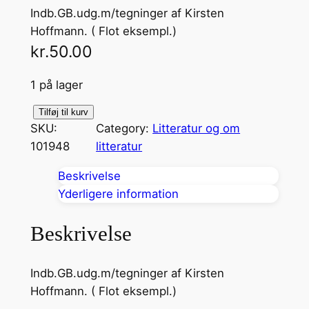
Indb.GB.udg.m/tegninger af Kirsten
Hoffmann. ( Flot eksempl.)
kr.
50.00
1 på lager
K
Tilføj til kurv
SKU:
Category:
Litteratur og om
r
101948
litteratur
u
m
Beskrivelse
m
Yderligere information
e
-
Beskrivelse
B
o
Indb.GB.udg.m/tegninger af Kirsten
g
Hoffmann. ( Flot eksempl.)
e