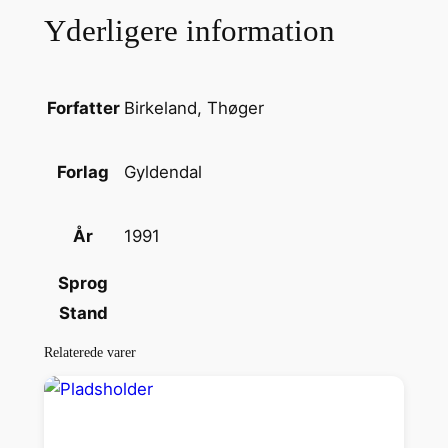
n
Yderligere information
a
n
t
a
Birkeland, Thøger
Forfatter
l
Gyldendal
Forlag
1991
År
Sprog
Stand
Relaterede varer