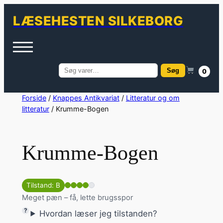
LÆSEHESTEN SILKEBORG
Søg
0
Søg
efter:
Spring
Forside
/
Knappes Antikvariat
/
Litteratur og om
litteratur
/ Krumme-Bogen
til
indhold
Krumme-Bogen
Tilstand: B
Meget pæn – få, lette brugsspor
Hvordan læser jeg tilstanden?