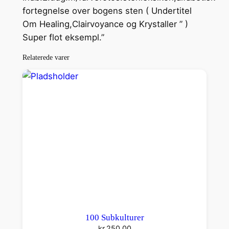
a
fortegnelse over bogens sten ( Undertitel
l
Om Healing,Clairvoyance og Krystaller ” )
i
Super flot eksempl.”
n
g
Relaterede varer
a
n
t
a
l
100 Subkulturer
kr.
250.00