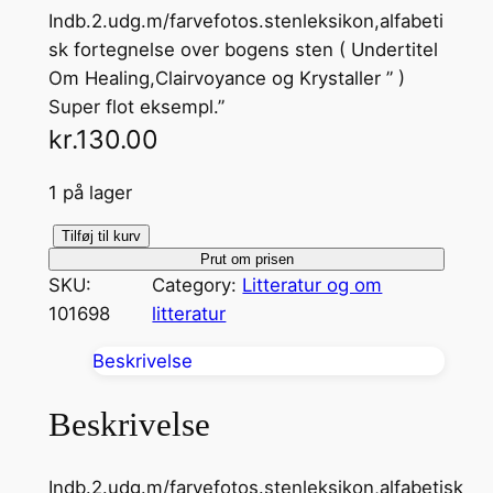
Indb.2.udg.m/farvefotos.stenleksikon,alfabeti
sk fortegnelse over bogens sten ( Undertitel
Om Healing,Clairvoyance og Krystaller ” )
Super flot eksempl.”
kr.
130.00
1 på lager
K
Tilføj til kurv
Prut om prisen
r
SKU:
Category:
Litteratur og om
y
101698
litteratur
s
t
Beskrivelse
a
l
Beskrivelse
h
e
Indb.2.udg.m/farvefotos.stenleksikon,alfabetisk