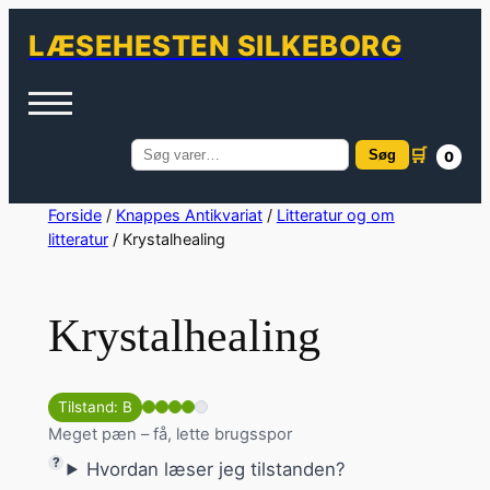
LÆSEHESTEN SILKEBORG
🛒
Søg
0
Søg
efter:
Spring
Forside
/
Knappes Antikvariat
/
Litteratur og om
litteratur
/ Krystalhealing
til
indhold
Krystalhealing
Tilstand: B
Meget pæn – få, lette brugsspor
Hvordan læser jeg tilstanden?