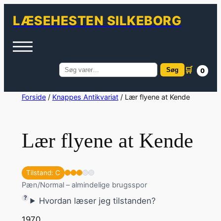
LÆSEHESTEN SILKEBORG
🛒
Søg
0
Søg
efter:
Spring
Forside
/
Knappes Antikvariat
/ Lær flyene at Kende
til
indhold
Lær flyene at Kende
Tilstand: C
Pæn/Normal – almindelige brugsspor
Hvordan læser jeg tilstanden?
1970