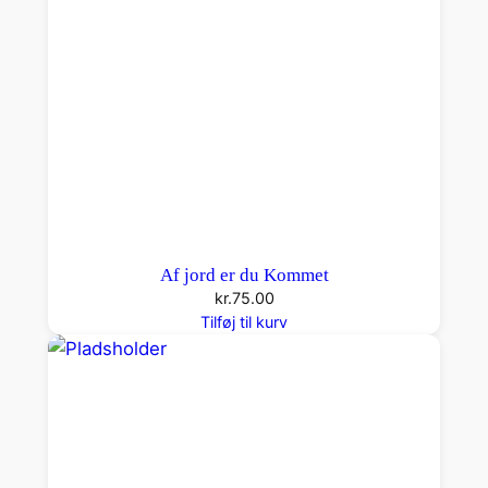
n
d
e
a
n
t
a
l
Af jord er du Kommet
kr.
75.00
Tilføj til kurv