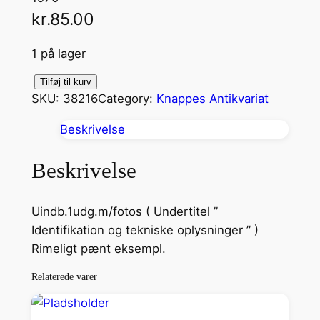
kr.
85.00
1 på lager
L
Tilføj til kurv
SKU:
38216
Category:
Knappes Antikvariat
æ
r
Beskrivelse
f
l
Beskrivelse
y
e
Uindb.1udg.m/fotos ( Undertitel ”
n
Identifikation og tekniske oplysninger ” )
e
Rimeligt pænt eksempl.
a
t
Relaterede varer
K
e