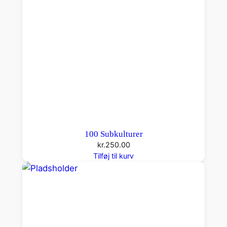
t
H
j
e
m
a
n
t
a
l
100 Subkulturer
kr.
250.00
Tilføj til kurv