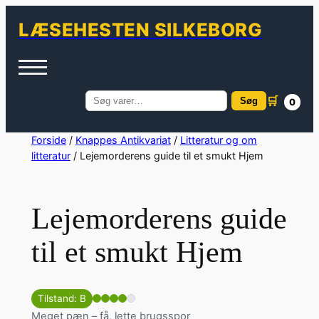
LÆSEHESTEN SILKEBORG
🛒
Søg
0
Søg
efter:
Spring
Forside
/
Knappes Antikvariat
/
Litteratur og om
litteratur
/ Lejemorderens guide til et smukt Hjem
til
indhold
Lejemorderens guide
til et smukt Hjem
Tilstand: B
Meget pæn – få, lette brugsspor