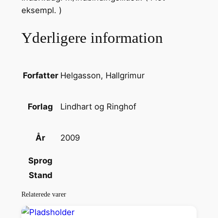
eksempl. )
e
n
Yderligere information
s
g
u
i
Helgasson, Hallgrimur
Forfatter
d
e
Lindhart og Ringhof
Forlag
t
i
2009
År
l
e
Sprog
t
Stand
s
m
Relaterede varer
u
k