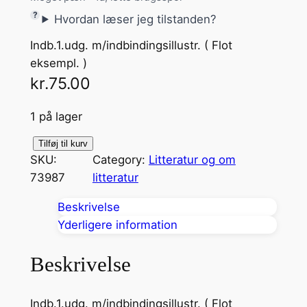
Hvordan læser jeg tilstanden?
Indb.1.udg. m/indbindingsillustr. ( Flot
eksempl. )
kr.
75.00
1 på lager
L
Tilføj til kurv
SKU:
Category:
Litteratur og om
e
73987
litteratur
j
e
Beskrivelse
m
Yderligere information
o
r
Beskrivelse
d
e
Indb.1.udg. m/indbindingsillustr. ( Flot
r