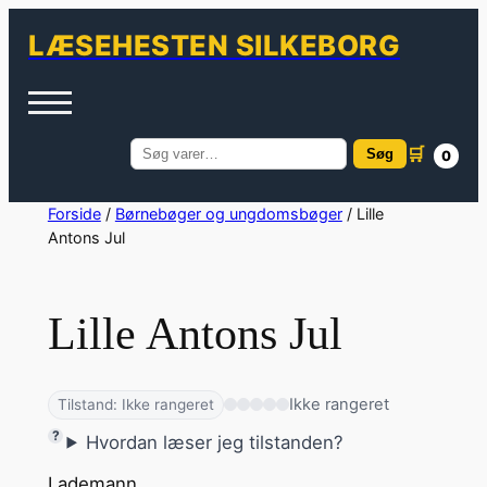
LÆSEHESTEN SILKEBORG
🛒
Søg
0
Søg
efter:
Spring
Forside
/
Børnebøger og ungdomsbøger
/ Lille
Antons Jul
til
indhold
Lille Antons Jul
Ikke rangeret
Tilstand: Ikke rangeret
Hvordan læser jeg tilstanden?
Lademann