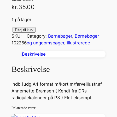
kr.
35.00
1 på lager
L
Tilføj til kurv
SKU:
Category:
Børnebøger
, 
Børnebøger
i
102266
og ungdomsbøger
, 
illustrerede
l
l
Beskrivelse
e
A
Beskrivelse
n
t
Indb.1udg.A4 format m/kort m/farveillustr.af
o
Annemette Bramsen ( Kendt fra DRs
n
radiojulekalender på P3 ) Flot eksempl.
s
J
Relaterede varer
u