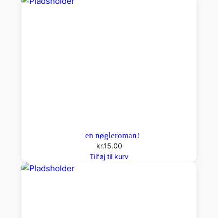
l
a
n
t
a
l
– en nøgleroman!
kr.
15.00
Tilføj til kurv