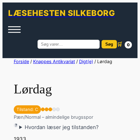
LÆSEHESTEN SILKEBORG
🛒
Søg
0
Søg
efter:
Spring
Forside
/
Knappes Antikvariat
/
Digt(e)
/ Lørdag
til
indhold
Lørdag
Tilstand: C
Pæn/Normal – almindelige brugsspor
Hvordan læser jeg tilstanden?
1933