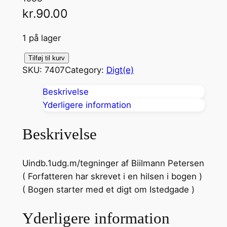
kr.
90.00
1 på lager
L
Tilføj til kurv
SKU:
7407
Category:
Digt(e)
ø
r
Beskrivelse
d
Yderligere information
a
g
Beskrivelse
a
n
Uindb.1udg.m/tegninger af Biilmann Petersen
t
( Forfatteren har skrevet i en hilsen i bogen )
a
( Bogen starter med et digt om Istedgade )
l
Yderligere information