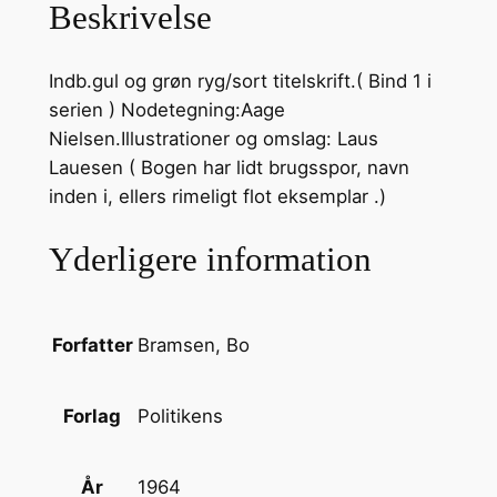
Beskrivelse
V
i
Indb.gul og grøn ryg/sort titelskrift.( Bind 1 i
s
serien ) Nodetegning:Aage
e
Nielsen.Illustrationer og omslag: Laus
r
Lauesen ( Bogen har lidt brugsspor, navn
f
inden i, ellers rimeligt flot eksemplar .)
o
r
Yderligere information
B
ø
r
n
Bramsen, Bo
Forfatter
1
a
Politikens
Forlag
n
t
1964
År
a