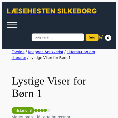
LÆSEHESTEN SILKEBORG
🛒
Søg
0
Søg
efter:
Spring
Forside
/
Knappes Antikvariat
/
Litteratur og om
litteratur
/ Lystige Viser for Børn 1
til
indhold
Lystige Viser for
Børn 1
Tilstand: B
Meget pæn – få, lette brugsspor