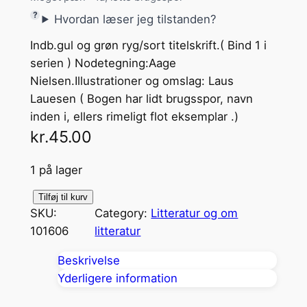
Hvordan læser jeg tilstanden?
Indb.gul og grøn ryg/sort titelskrift.( Bind 1 i
serien ) Nodetegning:Aage
Nielsen.Illustrationer og omslag: Laus
Lauesen ( Bogen har lidt brugsspor, navn
inden i, ellers rimeligt flot eksemplar .)
kr.
45.00
1 på lager
L
Tilføj til kurv
SKU:
Category:
Litteratur og om
y
101606
litteratur
s
t
Beskrivelse
i
Yderligere information
g
e