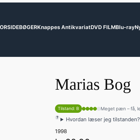
ORSIDE
BØGER
Knappes Antikvariat
DVD FILM
Blu-ray
N
Marias Bog
Meget pæn – få, l
Tilstand: B
Hvordan læser jeg tilstanden
1998