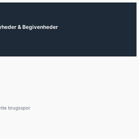
yheder & Begivenheder
ette brugsspor
?