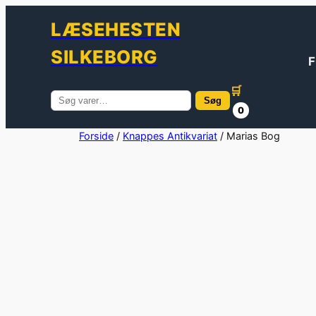
LÆSEHESTEN
SILKEBORG
F
🛒
Søg
Søg
0
efter:
Spring
Forside
/
Knappes Antikvariat
/ Marias Bog
til
indhold