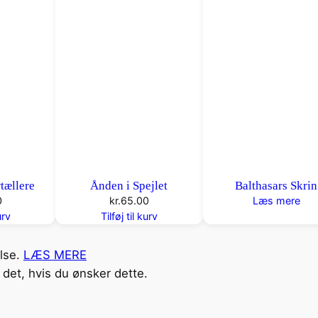
tællere
Ånden i Spejlet
Balthasars Skrin
0
kr.
65.00
Læs mere
urv
Tilføj til kurv
else.
LÆS MERE
det, hvis du ønsker dette.