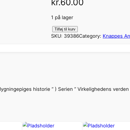
kr.
60.00
1 på lager
M
Tilføj til kurv
SKU:
39386
Category:
Knappes Ant
a
r
i
a
s
B
o
flygningepiges historie ” ) Serien ” Virkelighedens verden
g
a
n
t
a
l