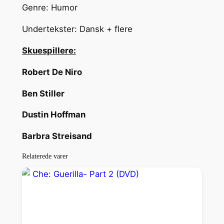
o
Genre: Humor
c
k
Undertekster: Dansk + flere
e
Skuespillere:
r
s
Robert De Niro
(
D
Ben Stiller
V
Dustin Hoffman
D
)
Barbra Streisand
a
n
Relaterede varer
t
a
l