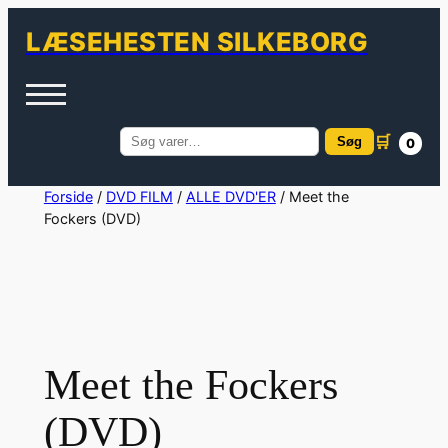
LÆSEHESTEN SILKEBORG
🛒
Søg
0
Søg
efter:
Spring
Forside
/
DVD FILM
/
ALLE DVD'ER
/ Meet the
Fockers (DVD)
til
indhold
Meet the Fockers
(DVD)