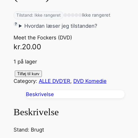
Ikke rangeret
Tilstand: Ikke rangeret
Hvordan læser jeg tilstanden?
Meet the Fockers (DVD)
kr.
20.00
1 på lager
M
Tilføj til kurv
Category:
ALLE DVD’ER
, 
DVD Komedie
e
e
Beskrivelse
t
t
Beskrivelse
h
e
Stand: Brugt
F