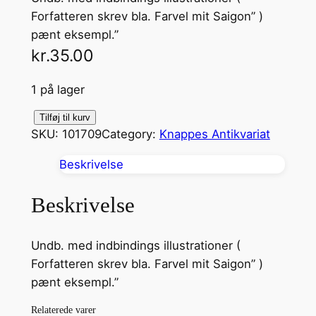
Forfatteren skrev bla. Farvel mit Saigon” )
pænt eksempl.”
kr.
35.00
1 på lager
M
Tilføj til kurv
SKU:
101709
Category:
Knappes Antikvariat
e
l
Beskrivelse
l
e
Beskrivelse
m
S
Undb. med indbindings illustrationer (
ø
Forfatteren skrev bla. Farvel mit Saigon” )
s
pænt eksempl.”
t
r
Relaterede varer