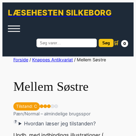
LÆSEHESTEN SILKEBORG
🛒
Søg
0
Søg
efter:
Spring
Forside
/
Knappes Antikvariat
/ Mellem Søstre
til
indhold
Mellem Søstre
Tilstand: C
Pæn/Normal – almindelige brugsspor
Hvordan læser jeg tilstanden?
Undb. med indbindings illustrationer (