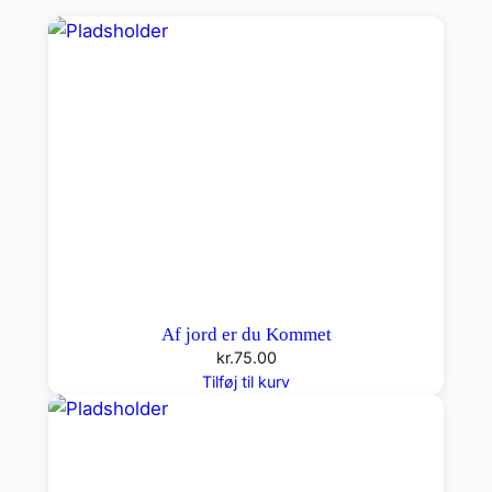
e
a
n
t
a
l
Af jord er du Kommet
kr.
75.00
Tilføj til kurv