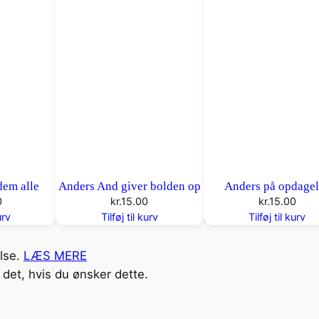
n
t
a
l
dem alle
Anders And giver bolden op
Anders på opdagel
0
kr.
15.00
kr.
15.00
urv
Tilføj til kurv
Tilføj til kurv
else.
LÆS MERE
det, hvis du ønsker dette.