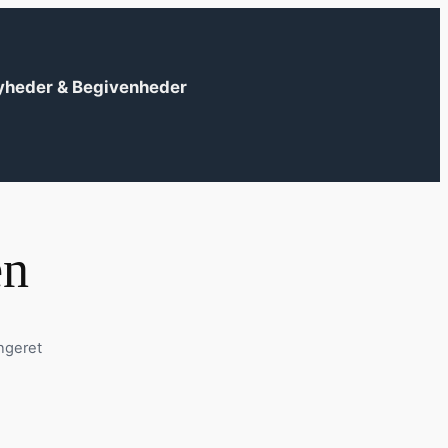
yheder & Begivenheder
en
ngeret
?