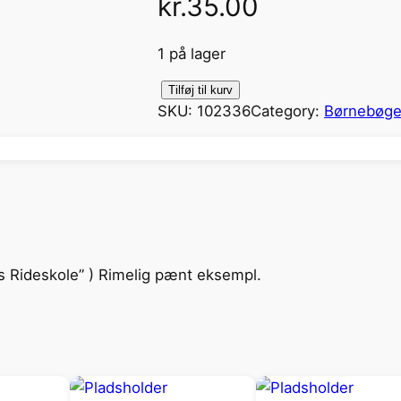
kr.
35.00
1 på lager
M
Tilføj til kurv
SKU:
102336
Category:
Børnebøge
i
d
n
a
t
s
h
s Rideskole” ) Rimelig pænt eksempl.
e
s
t
e
n
a