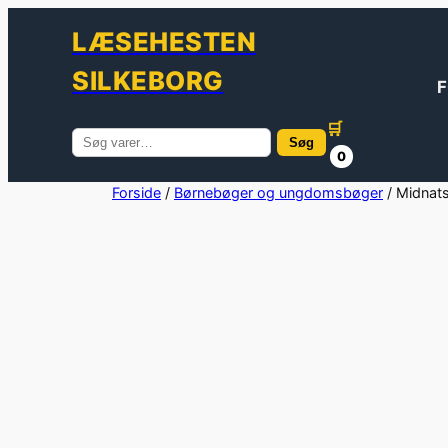
LÆSEHESTEN
SILKEBORG
F
🛒
Søg
Søg
0
efter:
Spring
Forside
/
Børnebøger og ungdomsbøger
/ Midnat
til
indhold