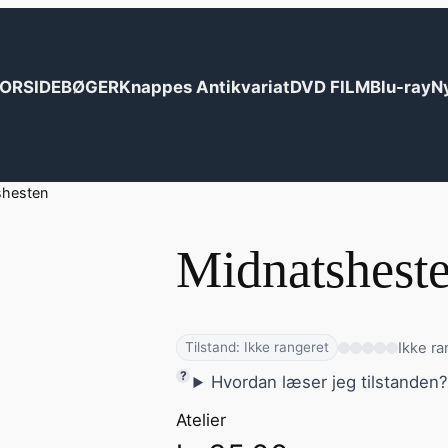
ORSIDE
BØGER
Knappes Antikvariat
DVD FILM
Blu-ray
N
shesten
Midnatshest
Ikke ra
Tilstand: Ikke rangeret
Hvordan læser jeg tilstanden
Atelier