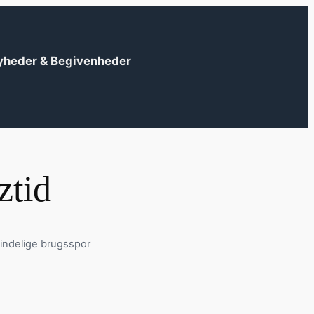
yheder & Begivenheder
ztid
indelige brugsspor
?