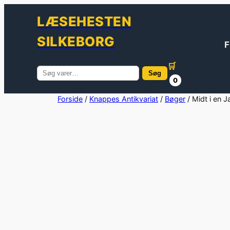
LÆSEHESTEN
SILKEBORG
F
🛒
Søg
Søg
0
efter:
Spring
Forside
/
Knappes Antikvariat
/
Bøger
/ Midt i en J
til
indhold