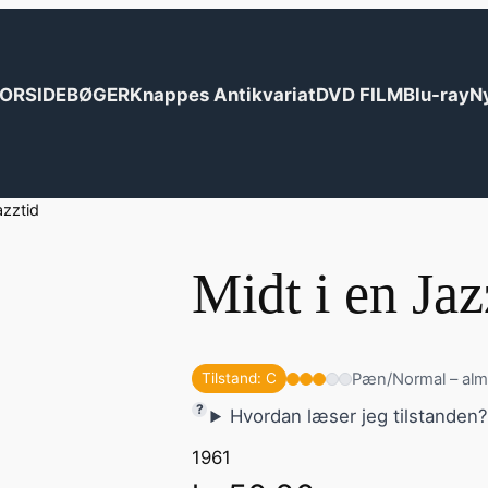
ORSIDE
BØGER
Knappes Antikvariat
DVD FILM
Blu-ray
N
azztid
Midt i en Jaz
Pæn/Normal – alm
Tilstand: C
Hvordan læser jeg tilstanden
1961