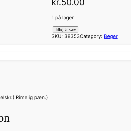
kr.
50.00
1 på lager
M
Tilføj til kurv
SKU:
38353
Category:
Bøger
i
d
t
i
e
n
J
a
elskr.( Rimelig pæn.)
z
z
t
on
i
d