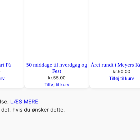
rt På
50 middage til hverdgag og
Året rundt i Meyers 
Fest
0
kr.
90.00
kr.
55.00
urv
Tilføj til kurv
Tilføj til kurv
else.
LÆS MERE
det, hvis du ønsker dette.