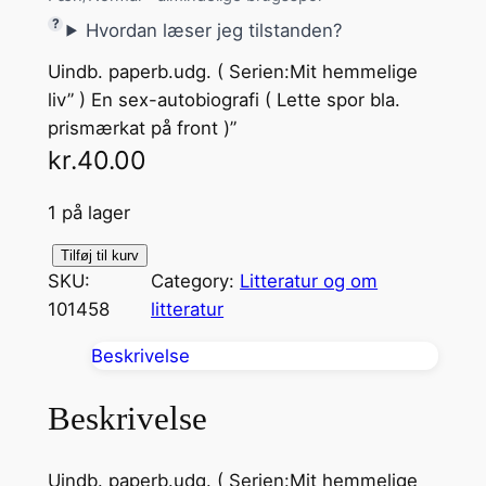
Hvordan læser jeg tilstanden?
Uindb. paperb.udg. ( Serien:Mit hemmelige
liv” ) En sex-autobiografi ( Lette spor bla.
prismærkat på front )”
kr.
40.00
1 på lager
M
Tilføj til kurv
SKU:
Category:
Litteratur og om
i
101458
litteratur
t
h
Beskrivelse
e
m
Beskrivelse
m
e
Uindb. paperb.udg. ( Serien:Mit hemmelige
l