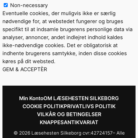
Non-necessary
Eventuelle cookies, der muligvis ikke er særlig
nødvendige for, at webstedet fungerer og bruges
specifikt til at indsamle brugerens personlige data via
analyser, annoncer, andet indlejret indhold kaldes
ikke-nødvendige cookies. Det er obligatorisk at
indhente brugerens samtykke, inden disse cookies
køres på dit websted.
GEM & ACCEPTÈR
Min Konto
OM LÆSEHESTEN SILKEBORG
COOKIE POLITIK
PRIVATLIVS POLITIK
VILKÅR OG BETINGELSER
KNAPPESANTIKVARIAT
© 2026 Læsehesten Silkeborg cvr:42724157– Alle