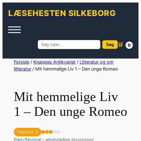
LÆSEHESTEN SILKEBORG
🛒
Søg
0
Søg
efter:
Spring
Forside
/
Knappes Antikvariat
/
Litteratur og om
litteratur
/ Mit hemmelige Liv 1 – Den unge Romeo
til
indhold
Mit hemmelige Liv
1 – Den unge Romeo
Tilstand: C
Pæn/Normal – almindelige brugsspor