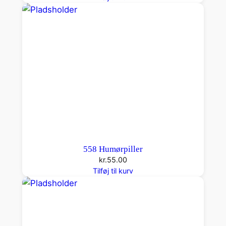
m
e
o
a
n
t
a
l
558 Humørpiller
kr.
55.00
Tilføj til kurv