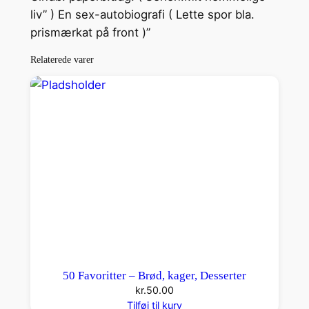
liv” ) En sex-autobiografi ( Lette spor bla.
i
prismærkat på front )”
g
e
Relaterede varer
L
i
v
1
–
D
e
n
u
n
g
e
50 Favoritter – Brød, kager, Desserter
R
kr.
50.00
o
Tilføj til kurv