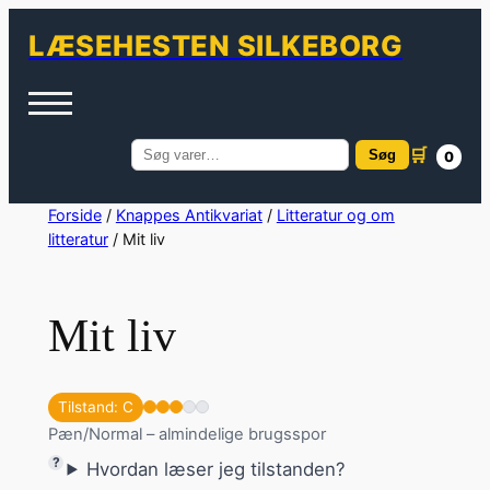
LÆSEHESTEN SILKEBORG
🛒
Søg
0
Søg
efter:
Spring
Forside
/
Knappes Antikvariat
/
Litteratur og om
litteratur
/ Mit liv
til
indhold
Mit liv
Tilstand: C
Pæn/Normal – almindelige brugsspor
Hvordan læser jeg tilstanden?