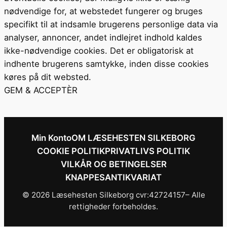
nødvendige for, at webstedet fungerer og bruges
specifikt til at indsamle brugerens personlige data via
analyser, annoncer, andet indlejret indhold kaldes
ikke-nødvendige cookies. Det er obligatorisk at
indhente brugerens samtykke, inden disse cookies
køres på dit websted.
GEM & ACCEPTÈR
Min Konto
OM LÆSEHESTEN SILKEBORG
COOKIE POLITIK
PRIVATLIVS POLITIK
VILKÅR OG BETINGELSER
KNAPPESANTIKVARIAT
© 2026 Læsehesten Silkeborg cvr:42724157– Alle
rettigheder forbeholdes.