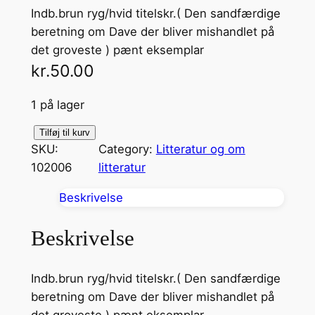
Indb.brun ryg/hvid titelskr.( Den sandfærdige
beretning om Dave der bliver mishandlet på
det groveste ) pænt eksemplar
kr.
50.00
1 på lager
M
Tilføj til kurv
SKU:
Category:
Litteratur og om
i
102006
litteratur
t
L
Beskrivelse
i
v
Beskrivelse
a
n
Indb.brun ryg/hvid titelskr.( Den sandfærdige
t
beretning om Dave der bliver mishandlet på
a
det groveste ) pænt eksemplar