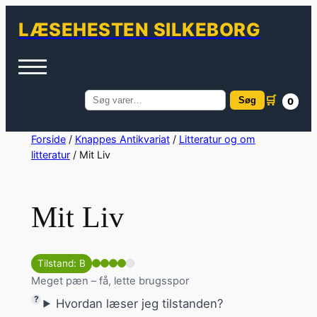
LÆSEHESTEN SILKEBORG
🛒
Søg
0
Søg
efter:
Spring
Forside
/
Knappes Antikvariat
/
Litteratur og om
litteratur
/ Mit Liv
til
indhold
Mit Liv
Tilstand: B
Meget pæn – få, lette brugsspor
Hvordan læser jeg tilstanden?