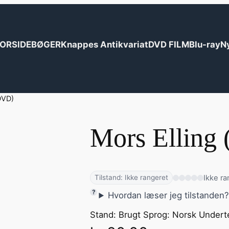
ORSIDE
BØGER
Knappes Antikvariat
DVD FILM
Blu-ray
N
DVD)
Mors Elling
Ikke ra
Tilstand: Ikke rangeret
Hvordan læser jeg tilstanden
Stand: Brugt Sprog: Norsk Undert