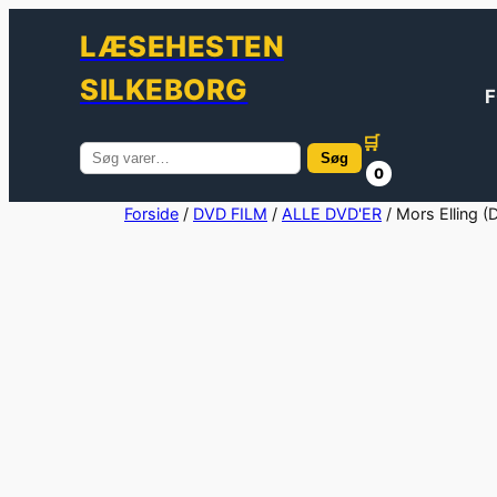
LÆSEHESTEN
SILKEBORG
F
🛒
Søg
Søg
0
efter:
Spring
Forside
/
DVD FILM
/
ALLE DVD'ER
/ Mors Elling (
til
indhold