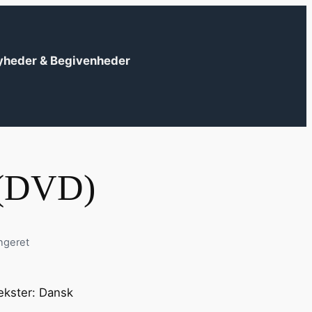
yheder & Begivenheder
 (DVD)
ngeret
?
ekster: Dansk