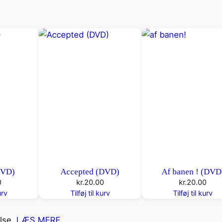
)
a
n
t
a
l
DVD)
Accepted (DVD)
Af banen ! (DVD
0
kr.
20.00
kr.
20.00
urv
Tilføj til kurv
Tilføj til kurv
else.
LÆS MERE