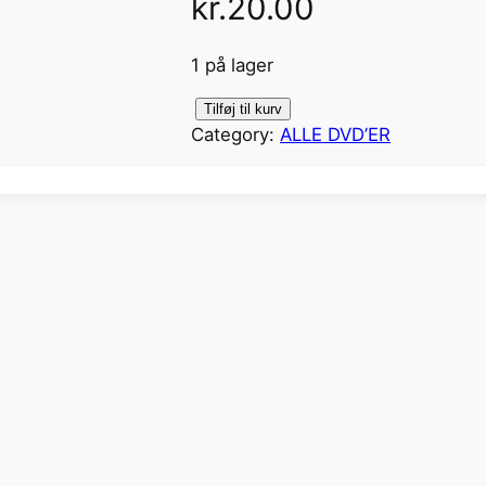
kr.
20.00
1 på lager
M
Tilføj til kurv
Category:
ALLE DVD’ER
o
r
s
E
l
l
i
n
g
(
D
V
D