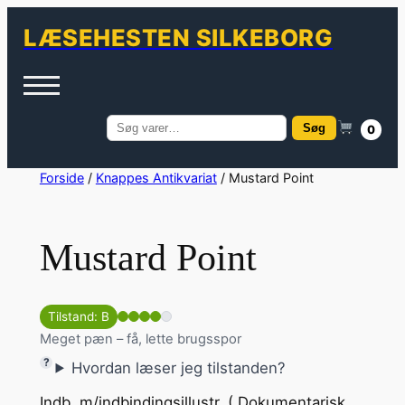
LÆSEHESTEN SILKEBORG
Søg
0
Søg
efter:
Spring
Forside
/
Knappes Antikvariat
/ Mustard Point
til
indhold
Mustard Point
Tilstand: B
Meget pæn – få, lette brugsspor
Hvordan læser jeg tilstanden?
Indb. m/indbindingsillustr. ( Dokumentarisk