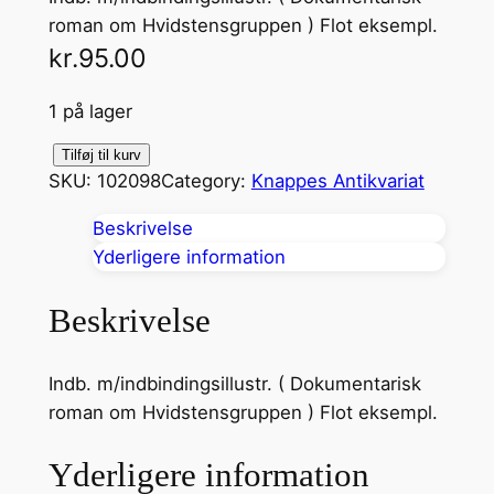
roman om Hvidstensgruppen ) Flot eksempl.
kr.
95.00
1 på lager
M
Tilføj til kurv
SKU:
102098
Category:
Knappes Antikvariat
u
s
Beskrivelse
t
Yderligere information
a
r
Beskrivelse
d
P
Indb. m/indbindingsillustr. ( Dokumentarisk
o
roman om Hvidstensgruppen ) Flot eksempl.
i
n
Yderligere information
t