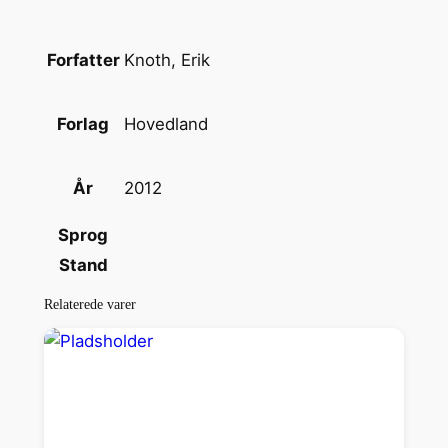
a
n
t
Knoth, Erik
Forfatter
a
l
Hovedland
Forlag
2012
År
Sprog
Stand
Relaterede varer