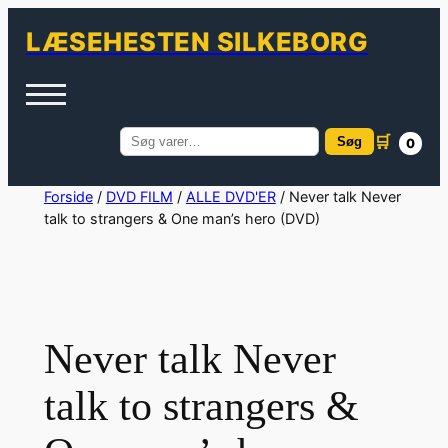
LÆSEHESTEN SILKEBORG
🛒
Søg
0
Søg
efter:
Spring
Forside
/
DVD FILM
/
ALLE DVD'ER
/ Never talk Never
talk to strangers & One man’s hero (DVD)
til
indhold
Never talk Never
talk to strangers &