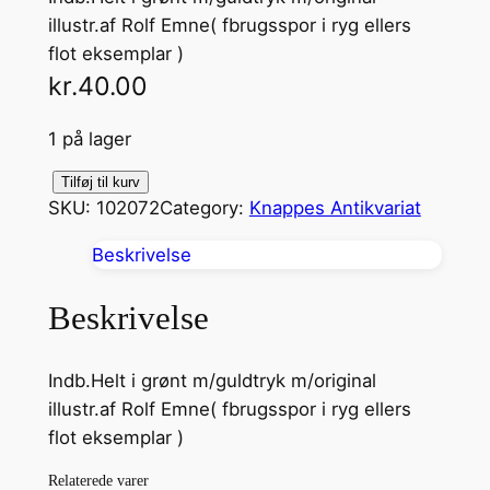
illustr.af Rolf Emne( fbrugsspor i ryg ellers
flot eksemplar )
kr.
40.00
1 på lager
P
Tilføj til kurv
SKU:
102072
Category:
Knappes Antikvariat
å
T
Beskrivelse
r
o
Beskrivelse
o
g
Indb.Helt i grønt m/guldtryk m/original
L
illustr.af Rolf Emne( fbrugsspor i ryg ellers
o
flot eksemplar )
v
e
Relaterede varer