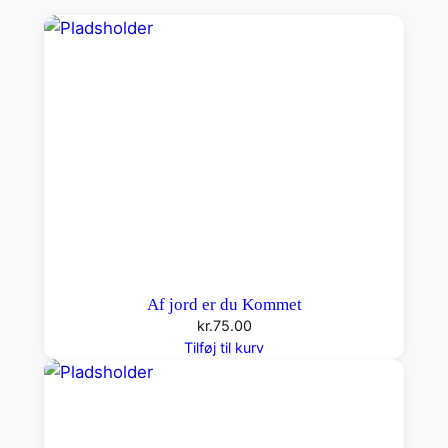
a
n
t
a
l
Af jord er du Kommet
kr.
75.00
Tilføj til kurv