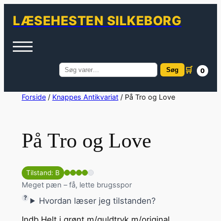
LÆSEHESTEN SILKEBORG
🛒
Søg
0
Søg
efter:
Spring
Forside
/
Knappes Antikvariat
/ På Tro og Love
til
indhold
På Tro og Love
Tilstand: B
Meget pæn – få, lette brugsspor
Hvordan læser jeg tilstanden?
Indb.Helt i grønt m/guldtryk m/original