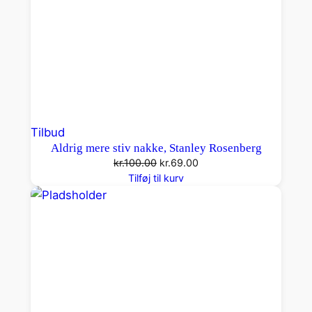
Vare
Tilbud
Aldrig mere stiv nakke, Stanley Rosenberg
på
Den
Den
kr.
100.00
kr.
69.00
tilbud
oprindelige
aktuelle
Tilføj til kurv
pris
pris
var:
er:
kr.100.00.
kr.69.00.