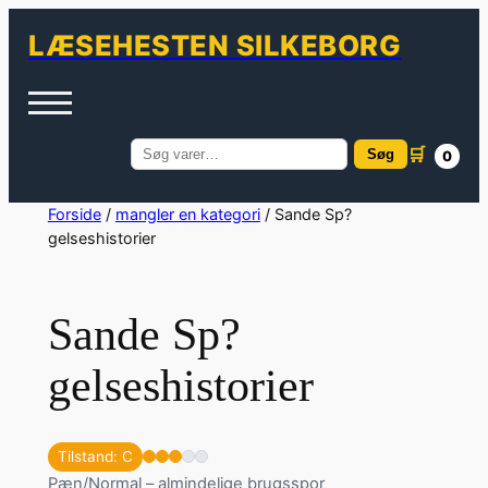
LÆSEHESTEN SILKEBORG
🛒
Søg
0
Søg
efter:
Spring
Forside
/
mangler en kategori
/ Sande Sp?
gelseshistorier
til
indhold
Sande Sp?
gelseshistorier
Tilstand: C
Pæn/Normal – almindelige brugsspor