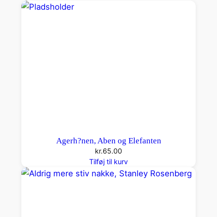
a
l
Agerh?nen, Aben og Elefanten
kr.
65.00
Tilføj til kurv