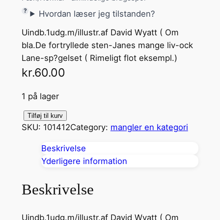
Hvordan læser jeg tilstanden?
Uindb.1udg.m/illustr.af David Wyatt ( Om
bla.De fortryllede sten-Janes mange liv-ock
Lane-sp?gelset ( Rimeligt flot eksempl.)
kr.
60.00
1 på lager
S
Tilføj til kurv
SKU:
101412
Category:
mangler en kategori
a
n
Beskrivelse
d
Yderligere information
e
S
Beskrivelse
p
?
Uindb.1udg.m/illustr.af David Wyatt ( Om
g