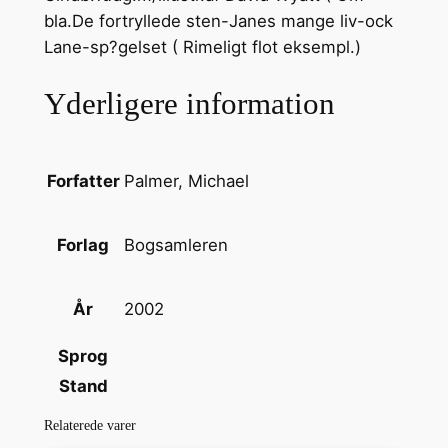
bla.De fortryllede sten-Janes mange liv-ock
e
Lane-sp?gelset ( Rimeligt flot eksempl.)
l
s
Yderligere information
e
s
h
i
Palmer, Michael
Forfatter
s
t
Bogsamleren
Forlag
o
r
2002
År
i
e
Sprog
r
Stand
a
n
Relaterede varer
t