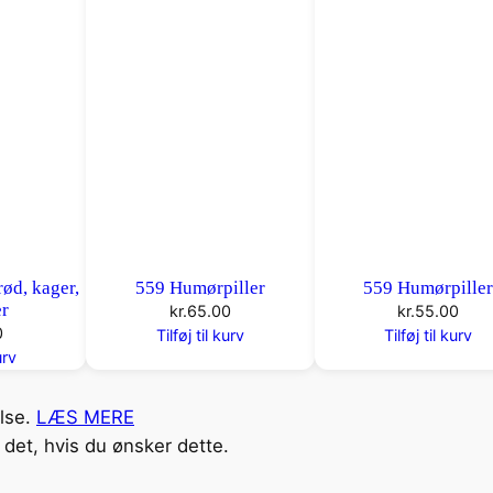
a
l
rød, kager,
559 Humørpiller
559 Humørpille
er
kr.
65.00
kr.
55.00
0
Tilføj til kurv
Tilføj til kurv
urv
else.
LÆS MERE
det, hvis du ønsker dette.