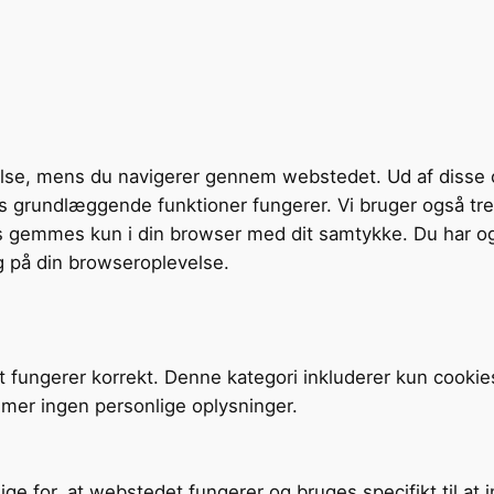
velse, mens du navigerer gennem webstedet. Ud af disse 
tens grundlæggende funktioner fungerer. Vi bruger også t
s gemmes kun i din browser med dit samtykke. Du har og
g på din browseroplevelse.
t fungerer korrekt. Denne kategori inkluderer kun cookie
mer ingen personlige oplysninger.
ige for, at webstedet fungerer og bruges specifikt til at