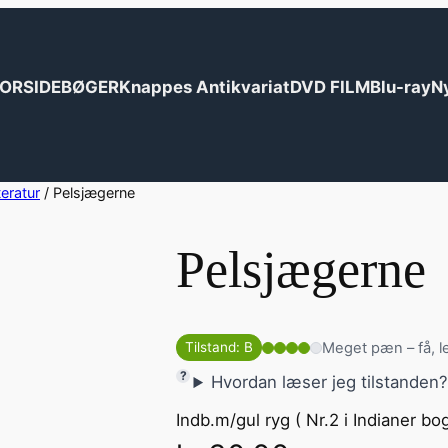
ORSIDE
BØGER
Knappes Antikvariat
DVD FILM
Blu-ray
N
teratur
/ Pelsjægerne
Pelsjægerne
Meget pæn – få, l
Tilstand: B
Hvordan læser jeg tilstanden
Indb.m/gul ryg ( Nr.2 i Indianer bo