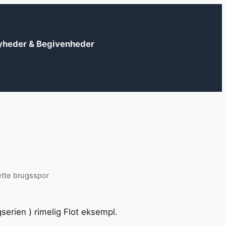
yheder & Begivenheder
ette brugsspor
?
gserien ) rimelig Flot eksempl.