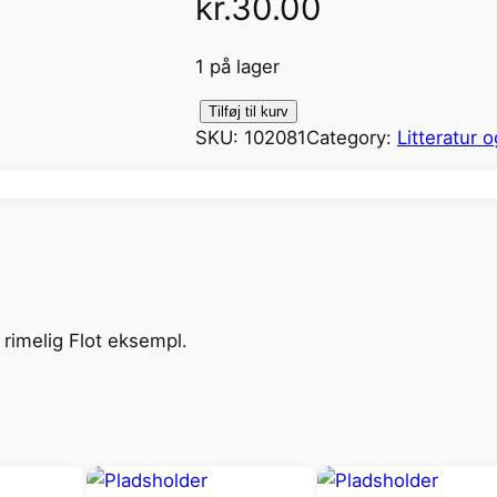
kr.
30.00
1 på lager
P
Tilføj til kurv
SKU:
102081
Category:
Litteratur o
e
l
s
j
æ
g
e
) rimelig Flot eksempl.
r
n
e
a
n
t