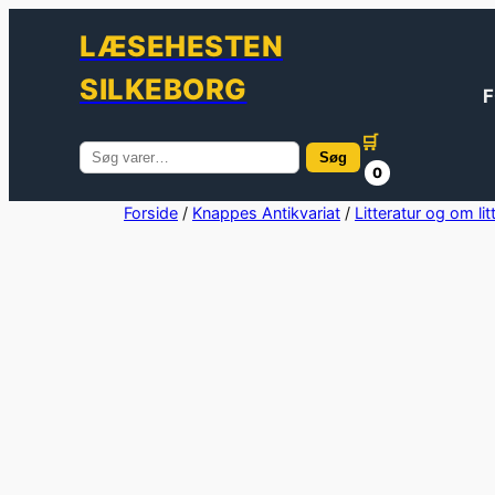
LÆSEHESTEN
SILKEBORG
F
🛒
Søg
Søg
0
efter:
Spring
Forside
/
Knappes Antikvariat
/
Litteratur og om lit
til
indhold