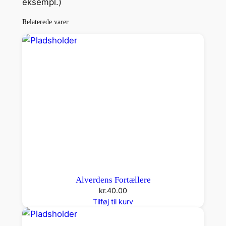
eksempl.)
e
a
Relaterede varer
n
t
a
l
Alverdens Fortællere
kr.
40.00
Tilføj til kurv