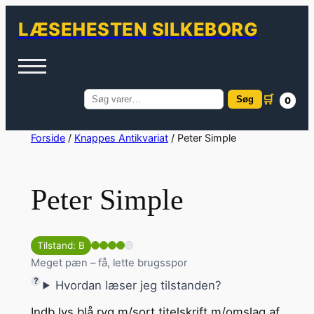
LÆSEHESTEN SILKEBORG
🛒
Søg
0
Søg
efter:
Spring
Forside
/
Knappes Antikvariat
/ Peter Simple
til
indhold
Peter Simple
Tilstand: B
Meget pæn – få, lette brugsspor
Hvordan læser jeg tilstanden?
Indb.lys blå ryg m/sort titelskrift m/omslag af