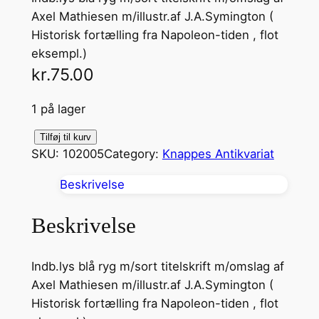
Axel Mathiesen m/illustr.af J.A.Symington (
Historisk fortælling fra Napoleon-tiden , flot
eksempl.)
kr.
75.00
1 på lager
P
Tilføj til kurv
SKU:
102005
Category:
Knappes Antikvariat
e
t
Beskrivelse
e
r
Beskrivelse
S
i
Indb.lys blå ryg m/sort titelskrift m/omslag af
m
Axel Mathiesen m/illustr.af J.A.Symington (
p
Historisk fortælling fra Napoleon-tiden , flot
l