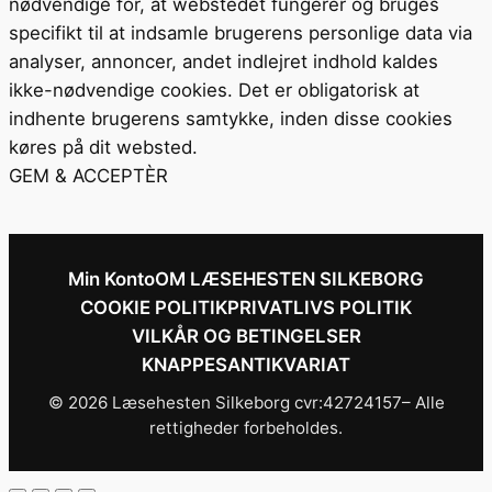
nødvendige for, at webstedet fungerer og bruges
specifikt til at indsamle brugerens personlige data via
analyser, annoncer, andet indlejret indhold kaldes
ikke-nødvendige cookies. Det er obligatorisk at
indhente brugerens samtykke, inden disse cookies
køres på dit websted.
GEM & ACCEPTÈR
Min Konto
OM LÆSEHESTEN SILKEBORG
COOKIE POLITIK
PRIVATLIVS POLITIK
VILKÅR OG BETINGELSER
KNAPPESANTIKVARIAT
© 2026 Læsehesten Silkeborg cvr:42724157– Alle
rettigheder forbeholdes.