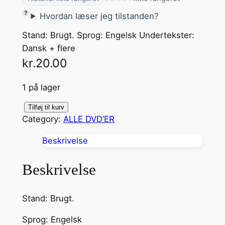
Hvordan læser jeg tilstanden?
Stand: Brugt. Sprog: Engelsk Undertekster:
Dansk + flere
kr.
20.00
1 på lager
R
Tilføj til kurv
Category:
ALLE DVD’ER
A
T
Beskrivelse
R
A
Beskrivelse
C
E
Stand: Brugt.
&
H
Sprog: Engelsk