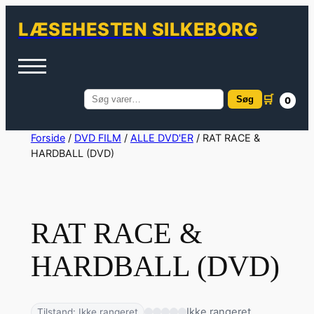
LÆSEHESTEN SILKEBORG
🛒
Søg
0
Søg
efter:
Spring
Forside
/
DVD FILM
/
ALLE DVD'ER
/ RAT RACE &
HARDBALL (DVD)
til
indhold
RAT RACE &
HARDBALL (DVD)
Ikke rangeret
Tilstand: Ikke rangeret