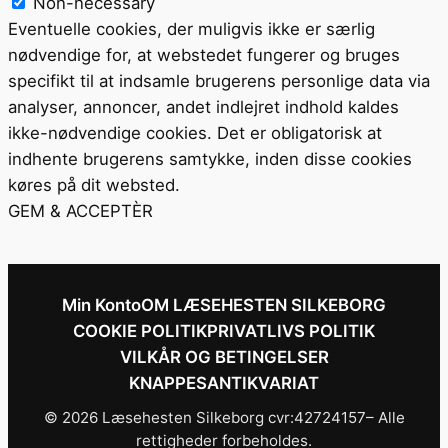
Non-necessary
Eventuelle cookies, der muligvis ikke er særlig
nødvendige for, at webstedet fungerer og bruges
specifikt til at indsamle brugerens personlige data via
analyser, annoncer, andet indlejret indhold kaldes
ikke-nødvendige cookies. Det er obligatorisk at
indhente brugerens samtykke, inden disse cookies
køres på dit websted.
GEM & ACCEPTÈR
Min Konto
OM LÆSEHESTEN SILKEBORG
COOKIE POLITIK
PRIVATLIVS POLITIK
VILKÅR OG BETINGELSER
KNAPPESANTIKVARIAT
© 2026 Læsehesten Silkeborg cvr:42724157– Alle
rettigheder forbeholdes.