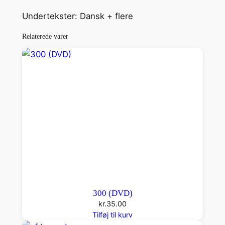
A
R
Undertekster: Dansk + flere
D
Relaterede varer
B
A
L
L
(
D
V
D
)
a
n
t
300 (DVD)
a
kr.
35.00
l
Tilføj til kurv