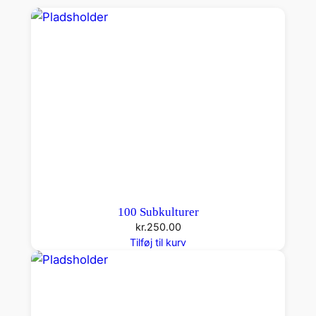
M
o
r
d
e
t
a
n
t
a
l
100 Subkulturer
kr.
250.00
Tilføj til kurv