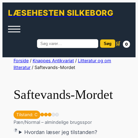
LÆSEHESTEN SILKEBORG
🛒
Søg
0
Søg
efter:
Spring
Forside
/
Knappes Antikvariat
/
Litteratur og om
litteratur
/ Saftevands-Mordet
til
indhold
Saftevands-Mordet
Tilstand: C
Pæn/Normal – almindelige brugsspor
Hvordan læser jeg tilstanden?