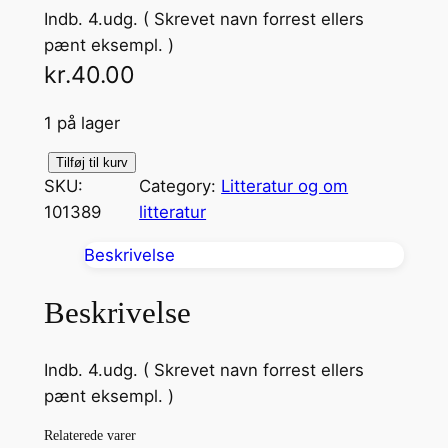
Indb. 4.udg. ( Skrevet navn forrest ellers
pænt eksempl. )
kr.
40.00
1 på lager
S
Tilføj til kurv
SKU:
Category:
Litteratur og om
a
101389
litteratur
f
t
Beskrivelse
e
v
Beskrivelse
a
n
Indb. 4.udg. ( Skrevet navn forrest ellers
d
pænt eksempl. )
s
-
Relaterede varer