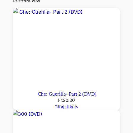
n
Relaterede varer
(
D
V
D
)
a
n
t
a
l
Che: Guerilla- Part 2 (DVD)
kr.
20.00
Tilføj til kurv