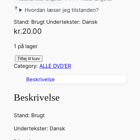
Hvordan læser jeg tilstanden?
Stand: Brugt Undertekster: Dansk
kr.
20.00
1 på lager
S
Tilføj til kurv
Category:
ALLE DVD’ER
h
e
Beskrivelse
'
s
Beskrivelse
t
h
Stand: Brugt
e
m
Undertekster: Dansk
a