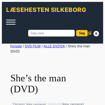
LÆSEHESTEN SILKEBORG
🛒
Søg
0
Søg
efter:
Spring
Forside
/
DVD FILM
/
ALLE DVD'ER
/ She’s the man
(DVD)
til
indhold
She’s the man
(DVD)
Ikke rangeret
Tilstand: Ikke rangeret