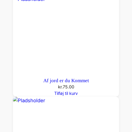
n
t
a
l
Af jord er du Kommet
kr.
75.00
Tilføj til kurv