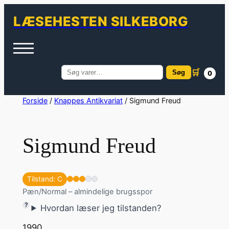
LÆSEHESTEN SILKEBORG
🛒
Søg
0
Søg
efter:
Spring
Forside
/
Knappes Antikvariat
/ Sigmund Freud
til
indhold
Sigmund Freud
Tilstand: C
Pæn/Normal – almindelige brugsspor
Hvordan læser jeg tilstanden?
1990