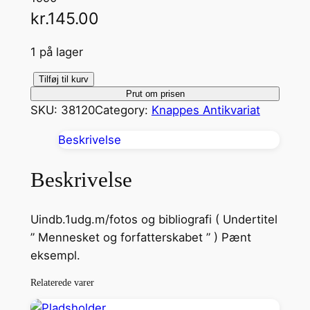
kr.
145.00
1 på lager
S
Tilføj til kurv
Prut om prisen
i
SKU:
38120
Category:
Knappes Antikvariat
g
m
Beskrivelse
u
n
Beskrivelse
d
F
Uindb.1udg.m/fotos og bibliografi ( Undertitel
r
” Mennesket og forfatterskabet ” ) Pænt
e
eksempl.
u
d
Relaterede varer
a