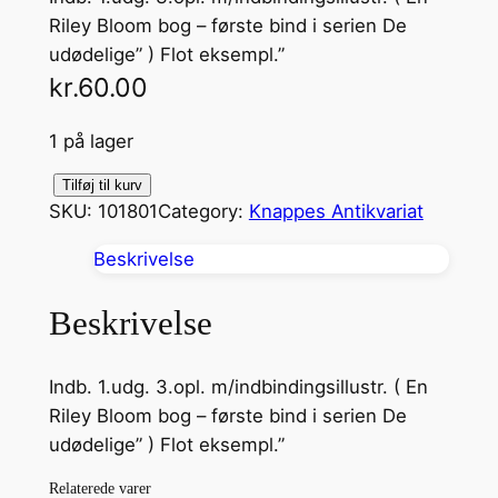
Riley Bloom bog – første bind i serien De
udødelige” ) Flot eksempl.”
kr.
60.00
1 på lager
S
Tilføj til kurv
SKU:
101801
Category:
Knappes Antikvariat
j
æ
Beskrivelse
l
e
Beskrivelse
f
a
Indb. 1.udg. 3.opl. m/indbindingsillustr. ( En
n
Riley Bloom bog – første bind i serien De
g
udødelige” ) Flot eksempl.”
e
r
Relaterede varer