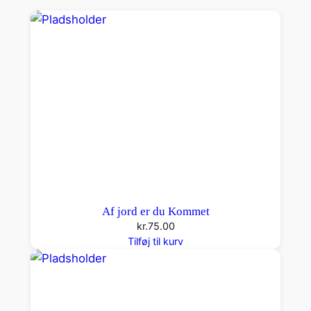
a
n
t
a
l
Af jord er du Kommet
kr.
75.00
Tilføj til kurv