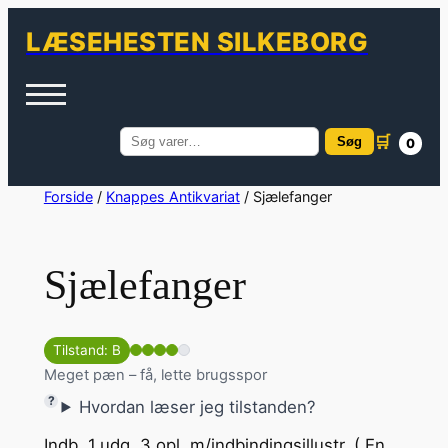
LÆSEHESTEN SILKEBORG
🛒
Søg
0
Søg
efter:
Spring
Forside
/
Knappes Antikvariat
/ Sjælefanger
til
indhold
Sjælefanger
Tilstand: B
Meget pæn – få, lette brugsspor
Hvordan læser jeg tilstanden?
Indb. 1.udg. 3.opl. m/indbindingsillustr. ( En