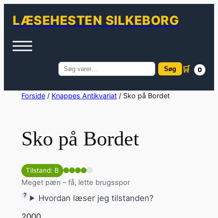
LÆSEHESTEN SILKEBORG
🛒
Søg
0
Søg
efter:
Spring
Forside
/
Knappes Antikvariat
/ Sko på Bordet
til
indhold
Sko på Bordet
Tilstand: B
Meget pæn – få, lette brugsspor
Hvordan læser jeg tilstanden?
2000