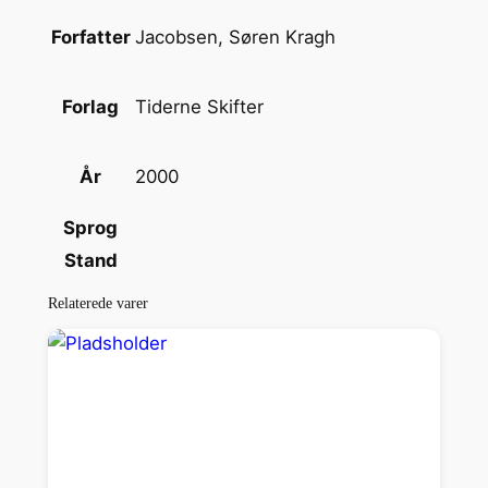
t
a
Jacobsen, Søren Kragh
Forfatter
l
Tiderne Skifter
Forlag
2000
År
Sprog
Stand
Relaterede varer