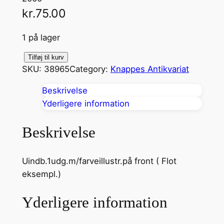
kr.
75.00
1 på lager
S
Tilføj til kurv
SKU:
38965
Category:
Knappes Antikvariat
k
o
Beskrivelse
p
Yderligere information
å
B
Beskrivelse
o
r
Uindb.1udg.m/farveillustr.på front ( Flot
d
eksempl.)
e
t
Yderligere information
a
n