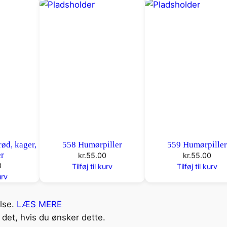
rød, kager,
558 Humørpiller
559 Humørpille
er
kr.
55.00
kr.
55.00
0
Tilføj til kurv
Tilføj til kurv
urv
else.
LÆS MERE
det, hvis du ønsker dette.