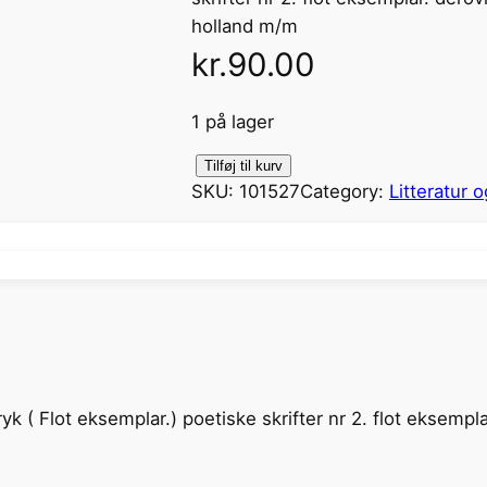
holland m/m
kr.
90.00
1 på lager
S
Tilføj til kurv
SKU:
101527
Category:
Litteratur o
k
r
i
l
d
r
i
n
yk ( Flot eksemplar.) poetiske skrifter nr 2. flot eksempl
g
e
r