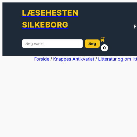
LÆSEHESTEN
SILKEBORG
F
🛒
Søg
Søg
0
efter:
Spring
Forside
/
Knappes Antikvariat
/
Litteratur og om lit
til
indhold