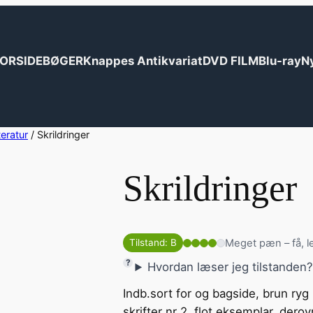
ORSIDE
BØGER
Knappes Antikvariat
DVD FILM
Blu-ray
N
teratur
/ Skrildringer
Skrildringer
Meget pæn – få, l
Tilstand: B
Hvordan læser jeg tilstanden
Indb.sort for og bagside, brun ryg
skrifter nr 2. flot eksemplar. derov