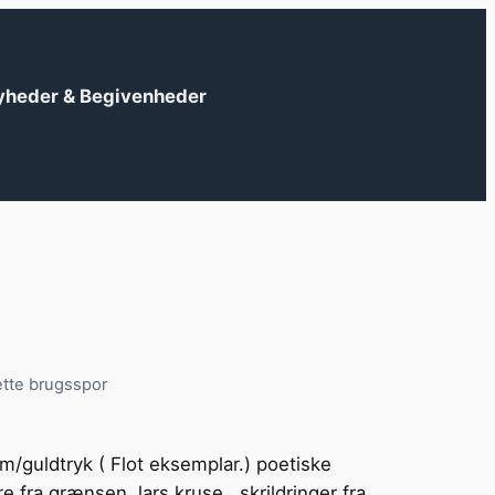
yheder & Begivenheder
ette brugsspor
?
 m/guldtryk ( Flot eksemplar.) poetiske
re fra grænsen, lars kruse , skrildringer fra