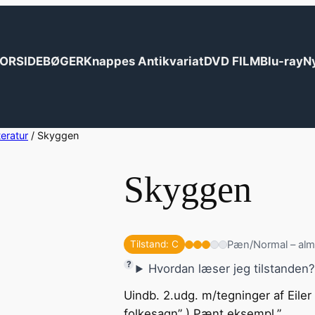
ORSIDE
BØGER
Knappes Antikvariat
DVD FILM
Blu-ray
N
teratur
/ Skyggen
Skyggen
Pæn/Normal – alm
Tilstand: C
Hvordan læser jeg tilstanden
Uindb. 2.udg. m/tegninger af Eiler
folkesagn” ) Pænt eksempl.”