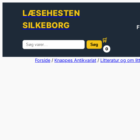
LÆSEHESTEN
SILKEBORG
F
🛒
Søg
Søg
0
efter:
Spring
Forside
/
Knappes Antikvariat
/
Litteratur og om lit
til
indhold