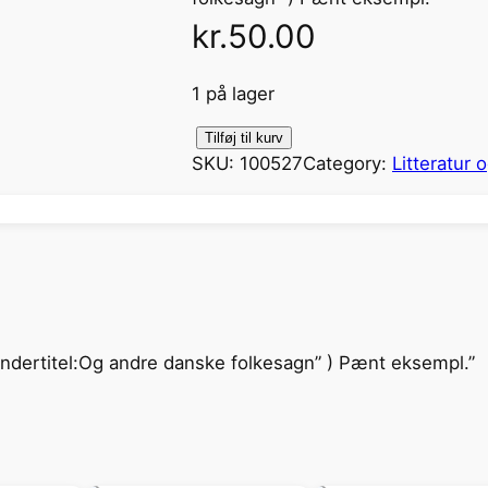
kr.
50.00
1 på lager
S
Tilføj til kurv
SKU:
100527
Category:
Litteratur 
k
y
g
g
e
n
a
 Undertitel:Og andre danske folkesagn” ) Pænt eksempl.”
n
t
a
l