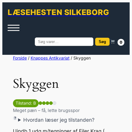
LÆSEHESTEN SILKEBORG
Søg
0
Søg
efter:
Spring
Forside
/
Knappes Antikvariat
/ Skyggen
til
indhold
Skyggen
Tilstand: B
Meget pæn – få, lette brugsspor
Hvordan læser jeg tilstanden?
Uindb.1.udg.m/tegninger af Eiler Krag (