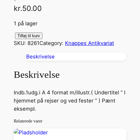
kr.
50.00
1 på lager
S
Tilføj til kurv
SKU:
8261
Category:
Knappes Antikvariat
p
i
Beskrivelse
l
o
Beskrivelse
g
L
Indb.1udg.i A 4 format m/illustr.( Undertitel ” I
e
hjemmet på rejser og ved fester ” ) Pænt
g
eksempl.
e
a
Relaterede varer
n
t