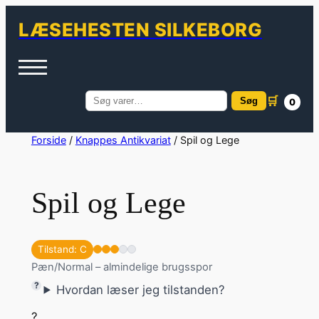
LÆSEHESTEN SILKEBORG
🛒
Søg
0
Søg
efter:
Spring
Forside
/
Knappes Antikvariat
/ Spil og Lege
til
indhold
Spil og Lege
Tilstand: C
Pæn/Normal – almindelige brugsspor
Hvordan læser jeg tilstanden?
?