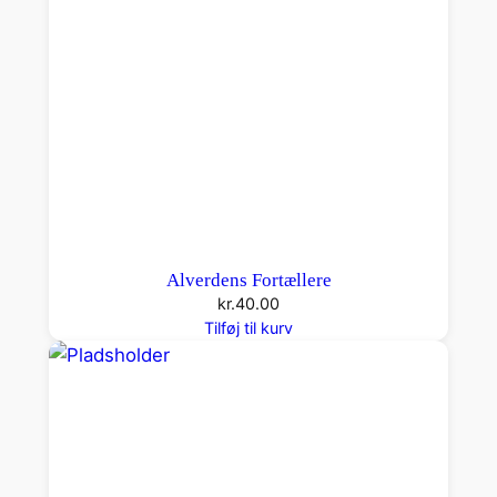
a
l
Alverdens Fortællere
kr.
40.00
Tilføj til kurv